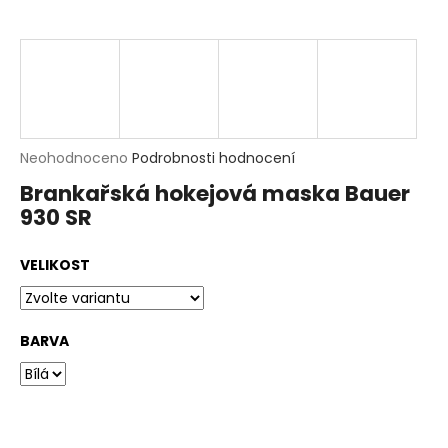
t
?
HLEDAT
D
Průměrné
Neohodnoceno
Podrobnosti hodnocení
o
hodnocení
p
Brankařská hokejová maska Bauer
produktu
o
930 SR
je
r
0,0
u
z
č
VELIKOST
5
u
hvězdiček.
j
e
m
BARVA
e