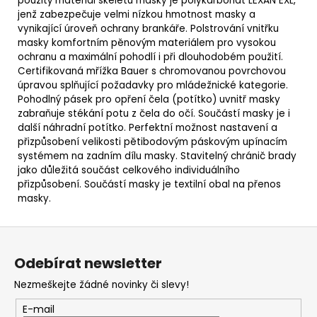
použitý materiál skeletu masky je polykarbonát LEXAN EXL,
jenž zabezpečuje velmi nízkou hmotnost masky a
vynikající úroveň ochrany brankáře. Polstrování vnitřku
masky komfortním pěnovým materiálem pro vysokou
ochranu a maximální pohodlí i při dlouhodobém použití.
Certifikovaná mřížka Bauer s chromovanou povrchovou
úpravou splňující požadavky pro mládežnické kategorie.
Pohodlný pásek pro opření čela (potítko) uvnitř masky
zabraňuje stékání potu z čela do očí. Součástí masky je i
další náhradní potítko. Perfektní možnost nastavení a
přizpůsobení velikosti pětibodovým páskovým upínacím
systémem na zadním dílu masky. Stavitelný chránič brady
jako důležitá součást celkového individuálního
přizpůsobení. Součástí masky je textilní obal na přenos
masky.
Z
á
Odebírat newsletter
p
Nezmeškejte žádné novinky či slevy!
a
t
E-mail