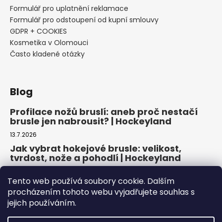
Formulář pro uplatnění reklamace
Formulář pro odstoupení od kupní smlouvy
GDPR + COOKIES
Kosmetika v Olomouci
Často kladené otázky
Blog
Profilace nožů bruslí: aneb proč nestačí
brusle jen nabrousit? | Hockeyland
13.7.2026
Jak vybrat hokejové brusle: velikost,
tvrdost, nože a pohodlí | Hockeyland
29.6.2026
Tento web používá soubory cookie. Dalším
Jak vybrat inline brusle: praktický
procházením tohoto webu vyjadřujete souhlas s
průvodce pro pohodlnou a bezpečnou
jejich používáním.
jízdu | Hockeyland
22.6.2026