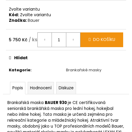
Zvolte variantu
Kód:
Zvolte variantu
Značka:
Bauer
/ ks
DO KOŠÍKU
5 750 Kč
Měrná
cena:
Hlídat
Kategorie
:
Brankařské masky
Popis
Hodnocení
Diskuze
Brankařská maska
BAUER 930
je CE certifikovaná
seniorská brankářská maska pro lední hokej, hokejbal
nebo inline hokej. Tato maska je určená zejména pro
rekreační kategorie a mládežnický hokej.
Atraktivní tvar
masky, obdobný jako u TOP profesionálních modelů Bauer,