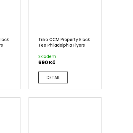
Block
Triko CCM Property Block
rs
Tee Philadelphia Flyers
Skladem
690 Kč
DETAIL