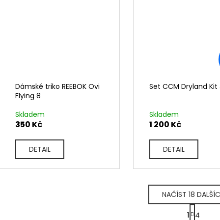
Dámské triko REEBOK Ovi
Set CCM Dryland Kit 
Flying 8
Skladem
Skladem
350 Kč
1 200 Kč
DETAIL
DETAIL
NAČÍST 18 DALŠÍ
S
1
4
t