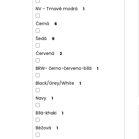
NV - Tmavě modrá
1
Černá
6
Šedá
9
Červená
2
BRW- černo-červeno-bílá
1
Black/Grey/White
1
Navy
1
Bílá-khaki
1
Béžová
1