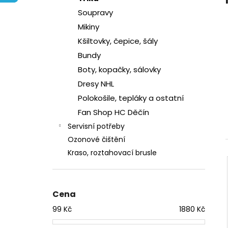
l
Soupravy
Mikiny
Kšiltovky, čepice, šály
Bundy
Boty, kopačky, sálovky
Dresy NHL
Polokošile, tepláky a ostatní
Fan Shop HC Děčín
Servisní potřeby
Ozonové čištění
Kraso, roztahovací brusle
i
Cena
99
Kč
1880
Kč