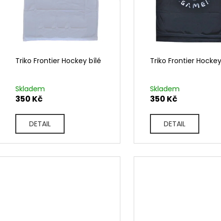
r
u
o
k
d
t
u
ů
k
Triko Frontier Hockey bílé
Triko Frontier Hocke
t
ů
Skladem
Skladem
350 Kč
350 Kč
DETAIL
DETAIL