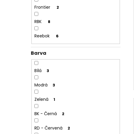
Frontier
2
RBK
8
Reebok
6
Barva
Bílá
3
Modrá
3
Zelená
1
BK - Černá
2
RD - Červená
2