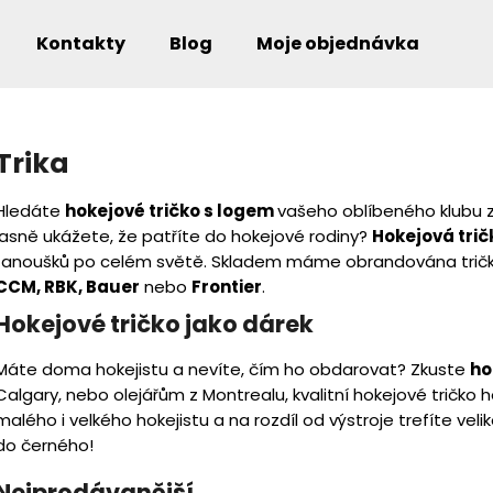
Kontakty
Blog
Moje objednávka
Co potřebujete najít?
Trika
Hledáte
hokejové tričko s logem
vašeho oblíbeného klubu z
jasně ukážete, že patříte do hokejové rodiny?
Hokejová trič
Doporučujeme
fanoušků po celém světě. Skladem máme obrandována trič
CCM, RBK, Bauer
nebo
Frontier
.
Hokejové tričko jako dárek
Máte doma hokejistu a nevíte, čím ho obdarovat? Zkuste
ho
Calgary, nebo olejářům z Montrealu, kvalitní hokejové tričko 
malého i velkého hokejistu a na rozdíl od výstroje trefíte vel
do černého!
Nejprodávanější