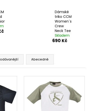
CM
Dámské
nd
triko CCM
ior
Women´s
em
Crew
Kč
Neck Tee
Skladem
690 Kč
rodávanější
Abecedně