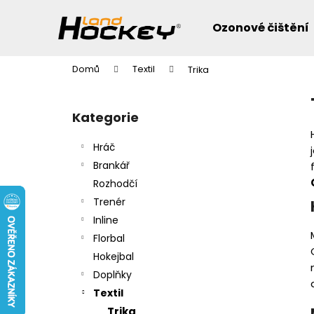
K
Přejít
na
o
Ozonové čištění
obsah
Zpět
Zpět
š
do
do
í
Domů
Textil
Trika
k
obchodu
obchodu
P
o
Přeskočit
Kategorie
s
kategorie
t
Hráč
r
Brankář
a
Rozhodčí
n
Trenér
n
Inline
í
Florbal
p
Hokejbal
a
Doplňky
n
Textil
e
Trika