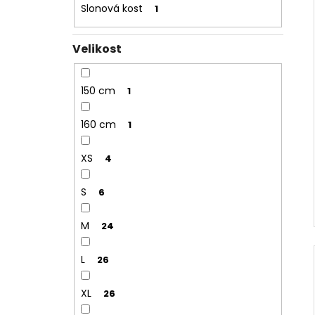
Slonová kost
1
Velikost
150 cm
1
160 cm
1
XS
4
S
6
M
24
L
26
XL
26