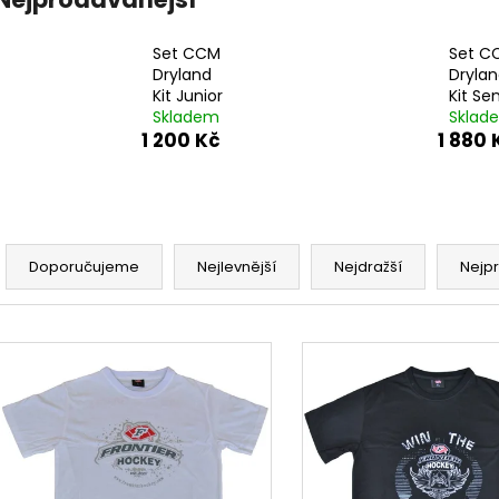
Set CCM
Set C
Dryland
Dryla
Kit Junior
Kit Sen
Skladem
Sklad
1 200 Kč
1 880 
Ř
a
Doporučujeme
Nejlevnější
Nejdražší
Nejp
z
e
V
n
ý
í
p
p
r
s
o
p
d