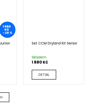
1 690
KČ
–28 %
Junior
Set CCM Dryland Kit Senior
Skladem
1 880 Kč
DETAIL
CH