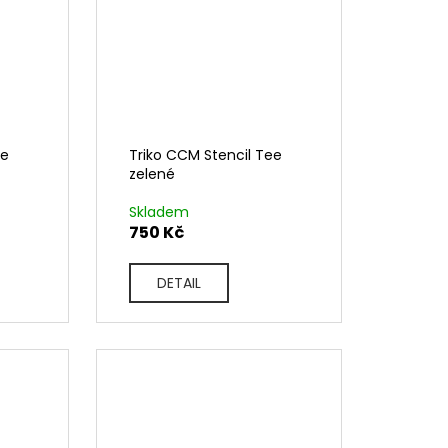
ee
Triko CCM Stencil Tee
zelené
Skladem
750 Kč
DETAIL