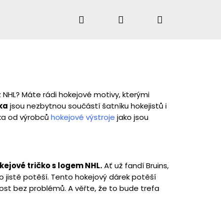
Hledat
Přihlášení
Nákupní
košík
HLEDAT
 NHL? Máte rádi hokejové motivy, kterými
ka
jsou nezbytnou součástí šatníku hokejistů i
ka od výrobců
hokejové výstroje
jako jsou
kejové tričko s logem NHL.
Ať už fandí Bruins,
ho jistě potěší. Tento hokejový dárek potěší
ikost bez problémů. A věřte, že to bude trefa