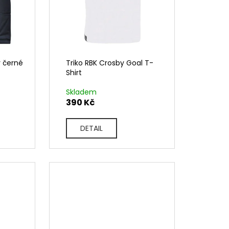
y černé
Triko RBK Crosby Goal T-
Shirt
Skladem
390 Kč
DETAIL