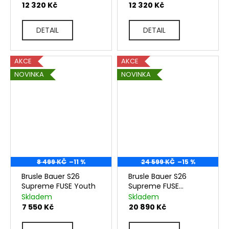
12 320 Kč
12 320 Kč
DETAIL
DETAIL
AKCE
AKCE
NOVINKA
NOVINKA
8 499 KČ
–11 %
24 599 KČ
–15 %
Brusle Bauer S26
Brusle Bauer S26
Supreme FUSE Youth
Supreme FUSE
Intermediate
Skladem
Skladem
7 550 Kč
20 890 Kč