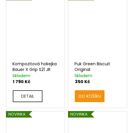
t
?
HLEDAT
D
o
p
o
Kompozitová hokejka
Puk Green Biscuit
r
Bauer X Grip S21 JR
Original
u
Skladem
Skladem
č
1 790 Kč
350 Kč
u
j
e
DETAIL
DO KOŠÍKU
m
e
NOVINKA
NOVINKA