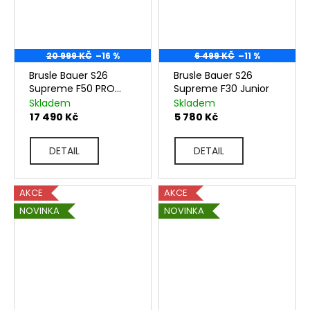
20 999 KČ
–16 %
6 499 KČ
–11 %
Brusle Bauer S26
Brusle Bauer S26
Supreme F50 PRO
Supreme F30 Junior
Senior
Skladem
Skladem
17 490 Kč
5 780 Kč
DETAIL
DETAIL
AKCE
AKCE
NOVINKA
NOVINKA