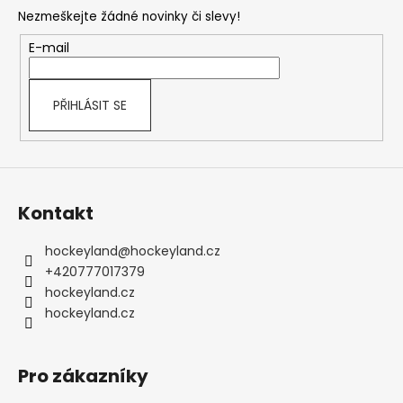
p
Nezmeškejte žádné novinky či slevy!
a
t
E-mail
í
PŘIHLÁSIT SE
Kontakt
hockeyland
@
hockeyland.cz
+420777017379
hockeyland.cz
hockeyland.cz
Pro zákazníky