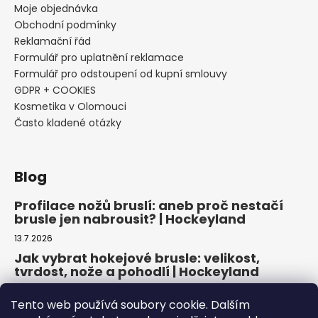
Moje objednávka
Obchodní podmínky
Reklamační řád
Formulář pro uplatnění reklamace
Formulář pro odstoupení od kupní smlouvy
GDPR + COOKIES
Kosmetika v Olomouci
Často kladené otázky
Blog
Profilace nožů bruslí: aneb proč nestačí
brusle jen nabrousit? | Hockeyland
13.7.2026
Jak vybrat hokejové brusle: velikost,
tvrdost, nože a pohodlí | Hockeyland
29.6.2026
Tento web používá soubory cookie. Dalším
Jak vybrat inline brusle: praktický