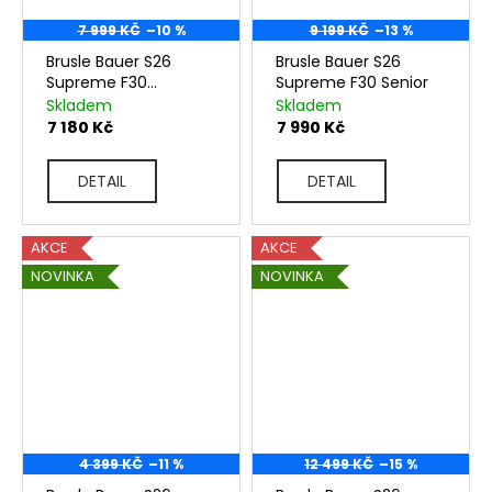
7 999 KČ
–10 %
9 199 KČ
–13 %
Brusle Bauer S26
Brusle Bauer S26
Supreme F30
Supreme F30 Senior
Intermediate
Skladem
Skladem
7 180 Kč
7 990 Kč
DETAIL
DETAIL
AKCE
AKCE
NOVINKA
NOVINKA
4 399 KČ
–11 %
12 499 KČ
–15 %