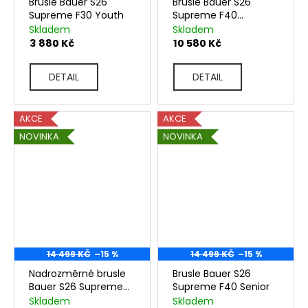
Brusle Bauer S26
Brusle Bauer S26
Supreme F30 Youth
Supreme F40
Intermediate
Skladem
Skladem
3 880 Kč
10 580 Kč
DETAIL
DETAIL
AKCE
AKCE
NOVINKA
NOVINKA
14 499 KČ
–15 %
14 499 KČ
–15 %
Nadrozměrné brusle
Brusle Bauer S26
Bauer S26 Supreme
Supreme F40 Senior
F40 Senior
Skladem
Skladem