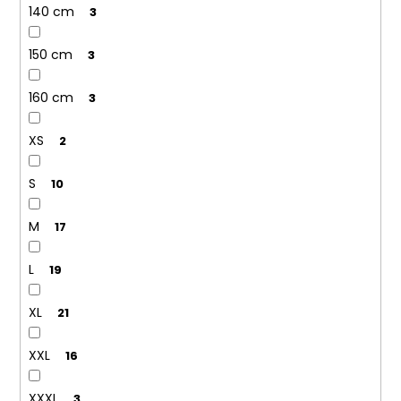
140 cm
3
150 cm
3
160 cm
3
XS
2
S
10
M
17
L
19
XL
21
XXL
16
XXXL
3