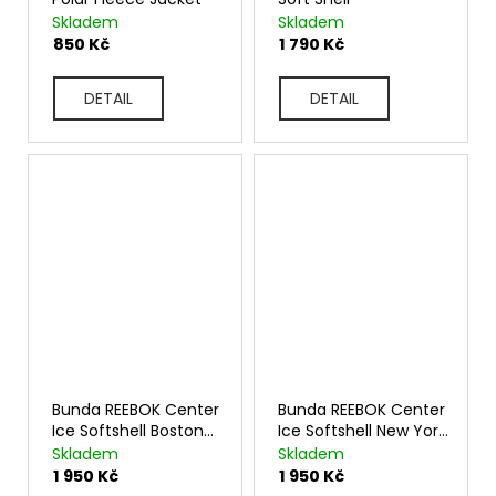
Skladem
Skladem
850 Kč
1 790 Kč
DETAIL
DETAIL
Bunda REEBOK Center
Bunda REEBOK Center
Ice Softshell Boston
Ice Softshell New York
Bruins
Rangers
Skladem
Skladem
1 950 Kč
1 950 Kč