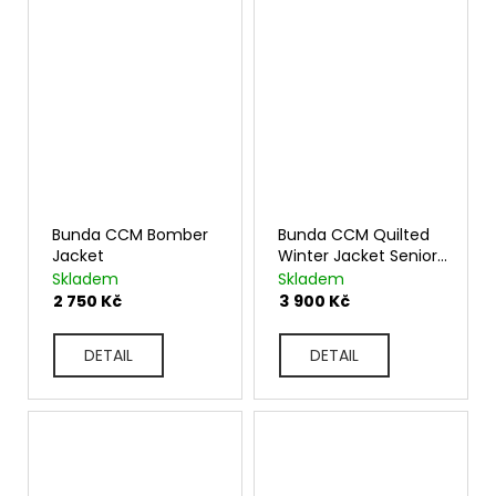
Bunda CCM Bomber
Bunda CCM Quilted
Jacket
Winter Jacket Senior
5581483
Skladem
Skladem
2 750 Kč
3 900 Kč
DETAIL
DETAIL