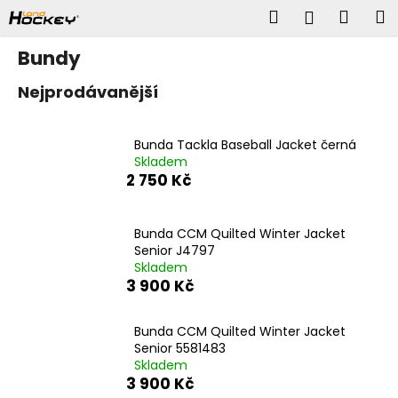
K
Přejít
Hledat
Náku
M
Přihlášen
na
o
obsah
š
Zpět
Zpět
košík
Bundy
í
k
C
Nejprodávanější
o
p
Bunda Tackla Baseball Jacket černá
o
Skladem
t
2 750 Kč
ř
e
b
Bunda CCM Quilted Winter Jacket
u
Senior J4797
j
Skladem
e
3 900 Kč
t
e
n
Bunda CCM Quilted Winter Jacket
Senior 5581483
a
Skladem
j
3 900 Kč
í