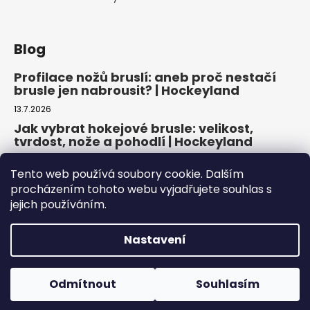
Blog
Profilace nožů bruslí: aneb proč nestačí
brusle jen nabrousit? | Hockeyland
13.7.2026
Jak vybrat hokejové brusle: velikost,
tvrdost, nože a pohodlí | Hockeyland
29.6.2026
Tento web používá soubory cookie. Dalším
Jak vybrat inline brusle: praktický
procházením tohoto webu vyjadřujete souhlas s
průvodce pro pohodlnou a bezpečnou
jejich používáním.
jízdu | Hockeyland
22.6.2026
Nastavení
Copyright 2026
HOCKEYLAND, s.r.o.
. Všechna práva
Odmítnout
Souhlasím
vyhrazena.
Upravit nastavení cookies