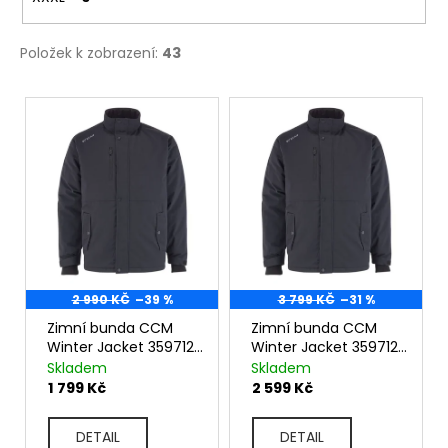
Položek k zobrazení:
43
V
ý
p
i
s
p
r
o
d
u
2 990 KČ
–39 %
3 799 KČ
–31 %
k
Zimní bunda CCM
Zimní bunda CCM
t
Winter Jacket 3597120
Winter Jacket 3597121
ů
Junior
Senior
Skladem
Skladem
1 799 Kč
2 599 Kč
DETAIL
DETAIL