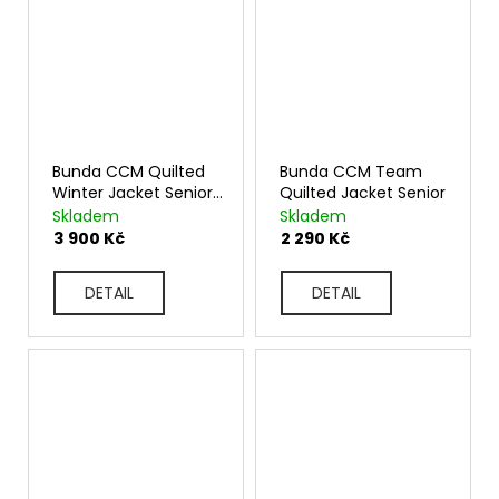
Bunda CCM Quilted
Bunda CCM Team
Winter Jacket Senior
Quilted Jacket Senior
J4797
Skladem
Skladem
3 900 Kč
2 290 Kč
DETAIL
DETAIL