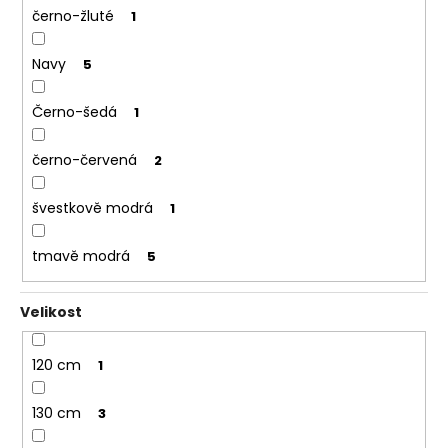
černo-žluté
1
Navy
5
Černo-šedá
1
černo-červená
2
švestkově modrá
1
tmavě modrá
5
Velikost
120 cm
1
130 cm
3