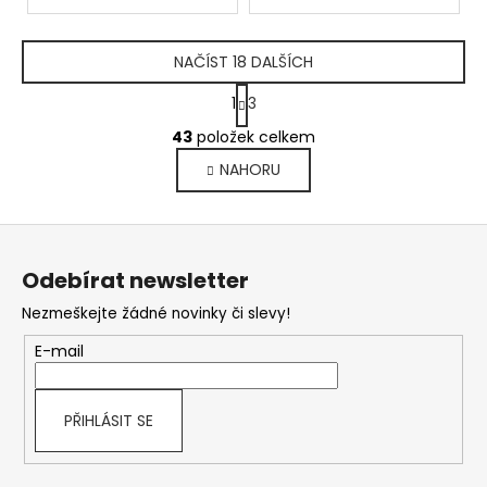
NAČÍST 18 DALŠÍCH
S
1
3
t
O
r
43
položek celkem
v
á
l
NAHORU
n
á
k
d
o
a
v
Z
c
á
á
n
í
Odebírat newsletter
p
í
p
r
Nezmeškejte žádné novinky či slevy!
a
v
t
E-mail
k
í
y
v
ý
PŘIHLÁSIT SE
p
i
s