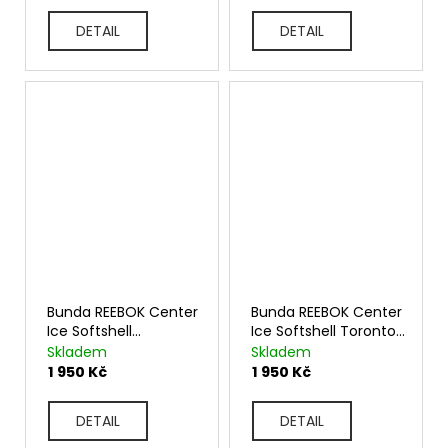
DETAIL
DETAIL
Bunda REEBOK Center
Bunda REEBOK Center
Ice Softshell
Ice Softshell Toronto
Pittsburgh Penguins
Maple Leafs
Skladem
Skladem
1 950 Kč
1 950 Kč
DETAIL
DETAIL