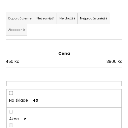
t
?
Ř
a
Doporučujeme
Nejlevnější
Nejdražší
Nejprodávanější
z
HLEDAT
e
Abecedně
n
í
D
o
p
p
r
Cena
o
o
450
Kč
3900
Kč
r
d
u
u
č
k
u
t
j
ů
e
m
Na skladě
e
43
Akce
2