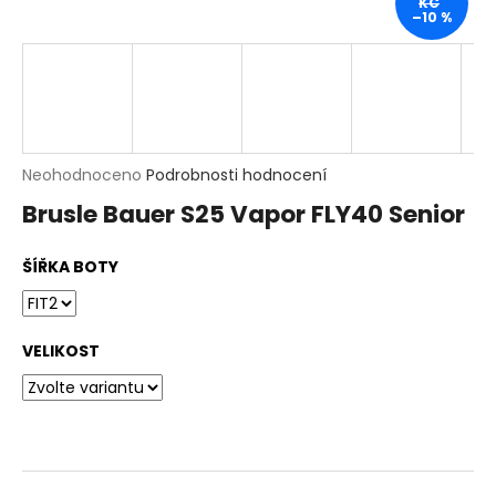
KČ
t
–10 %
?
HLEDAT
D
Průměrné
Neohodnoceno
Podrobnosti hodnocení
o
hodnocení
p
Brusle Bauer S25 Vapor FLY40 Senior
produktu
o
je
r
0,0
u
ŠÍŘKA BOTY
z
č
5
u
hvězdiček.
j
e
VELIKOST
m
e