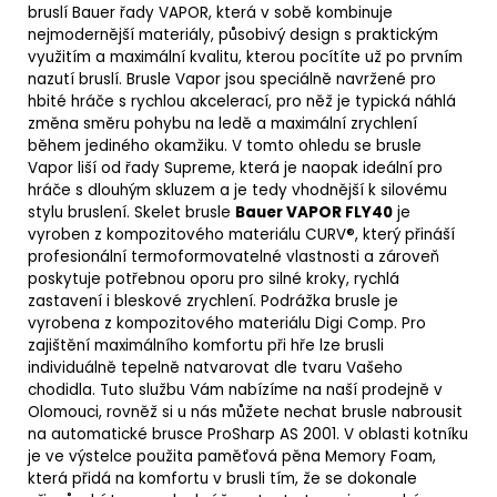
bruslí Bauer řady VAPOR, která v sobě kombinuje
nejmodernější materiály, působivý design s praktickým
využitím a maximální kvalitu, kterou pocítíte už po prvním
nazutí bruslí. Brusle Vapor jsou speciálně navržené pro
hbité hráče s rychlou akcelerací, pro něž je typická náhlá
změna směru pohybu na ledě a maximální zrychlení
během jediného okamžiku. V tomto ohledu se brusle
Vapor liší od řady Supreme, která je naopak ideální pro
hráče s dlouhým skluzem a je tedy vhodnější k silovému
stylu bruslení.
Skelet
brusle
Bauer VAPOR FLY40
je
vyroben z kompozitového materiálu
CURV®, který přináší
profesionální termoformovatelné vlastnosti a zároveň
poskytuje potřebnou oporu pro silné kroky, rychlá
zastavení i bleskové zrychlení.
Podrážka brusle je
vyrobena z kompozitového materiálu Digi Comp.
Pro
zajištění maximálního komfortu při hře lze brusli
individuálně tepelně natvarovat dle tvaru Vašeho
chodidla. Tuto službu Vám nabízíme na naší prodejně v
Olomouci, rovněž si u nás můžete nechat brusle nabrousit
na automatické brusce ProSharp AS 2001. V oblasti kotníku
je ve výstelce použita paměťová pěna Memory Foam,
která přidá na komfortu v brusli tím, že se dokonale