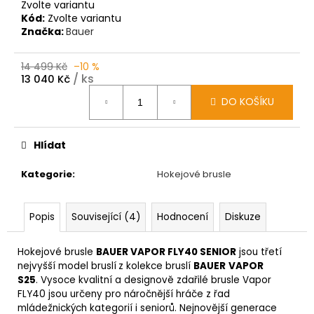
Zvolte variantu
Kód:
Zvolte variantu
Značka:
Bauer
14 499 Kč
–10 %
/ ks
13 040 Kč
Měrná
DO KOŠÍKU
cena:
Hlídat
Kategorie
:
Hokejové brusle
Popis
Související (4)
Hodnocení
Diskuze
Hokejové brusle
BAUER VAPOR FLY40 SENIOR
jsou třetí
nejvyšší model bruslí
z kolekce bruslí
BAUER
VAPOR
S25
. Vysoce kvalitní a designově zdařilé brusle Vapor
FLY40 jsou určeny pro náročnější hráče z řad
mládežnických kategorií i seniorů.
Nejnovější generace