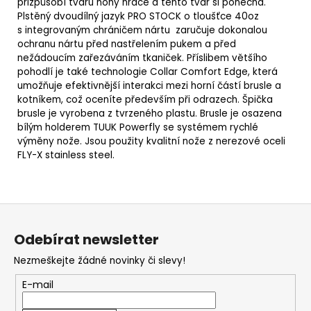
přizpůsobí tvaru nohy hráče a tento tvar si ponechá.
Plstěný dvoudílný jazyk PRO STOCK o tloušťce 40oz
s integrovaným chráničem nártu zaručuje dokonalou
ochranu nártu před nastřelením pukem a před
nežádoucím zařezáváním tkaniček.
Příslibem většího
pohodlí je také technologie Collar Comfort Edge, která
umožňuje efektivnější interakci mezi horní částí brusle a
kotníkem, což oceníte především při odrazech.
Špička
brusle je vyrobena z tvrzeného plastu. Brusle je osazena
bílým holderem TUUK Powerfly se systémem rychlé
výměny nože. Jsou použity kvalitní nože z nerezové oceli
FLY-X stainless steel.
Z
á
Odebírat newsletter
p
Nezmeškejte žádné novinky či slevy!
a
t
E-mail
í