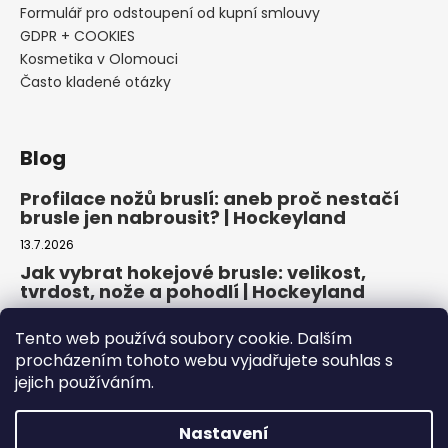
Formulář pro odstoupení od kupní smlouvy
GDPR + COOKIES
Kosmetika v Olomouci
Často kladené otázky
Blog
Profilace nožů bruslí: aneb proč nestačí
brusle jen nabrousit? | Hockeyland
13.7.2026
Jak vybrat hokejové brusle: velikost,
tvrdost, nože a pohodlí | Hockeyland
29.6.2026
Tento web používá soubory cookie. Dalším
Jak vybrat inline brusle: praktický
procházením tohoto webu vyjadřujete souhlas s
průvodce pro pohodlnou a bezpečnou
jejich používáním.
jízdu | Hockeyland
22.6.2026
Nastavení