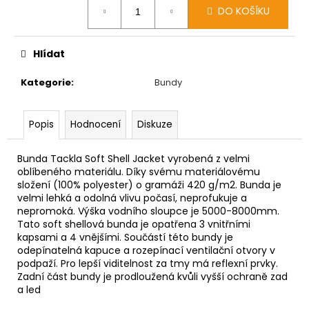
DO KOŠÍKU
cena:
Hlídat
Kategorie
:
Bundy
Popis
Hodnocení
Diskuze
Bunda Tackla Soft Shell Jacket vyrobená z velmi
oblíbeného materiálu. Díky svému materiálovému
složení (100% polyester) o gramáži 420 g/m2. Bunda je
velmi lehká a odolná vlivu počasí, neprofukuje a
nepromoká. Výška vodního sloupce je 5000-8000mm.
Tato soft shellová bunda je opatřena 3 vnitřními
kapsami a 4 vnějšími. Součástí této bundy je
odepínatelná kapuce a rozepínací ventilační otvory v
podpaží. Pro lepší viditelnost za tmy má reflexní prvky.
Zadní část bundy je prodloužená kvůli vyšší ochraně zad
a led