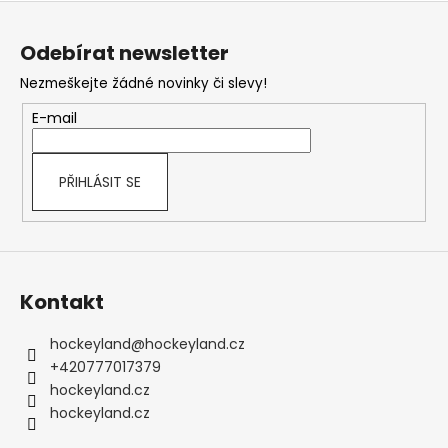
Z
á
Odebírat newsletter
p
Nezmeškejte žádné novinky či slevy!
a
t
E-mail
í
PŘIHLÁSIT SE
Kontakt
hockeyland
@
hockeyland.cz
+420777017379
hockeyland.cz
hockeyland.cz