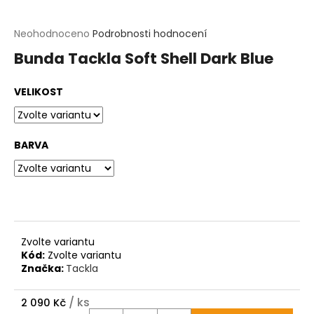
t
?
Průměrné
Neohodnoceno
Podrobnosti hodnocení
hodnocení
Bunda Tackla Soft Shell Dark Blue
produktu
HLEDAT
je
0,0
VELIKOST
z
D
5
o
hvězdiček.
p
o
BARVA
r
u
č
u
j
e
m
Zvolte variantu
e
Kód:
Zvolte variantu
Značka:
Tackla
/ ks
2 090 Kč
Měrná