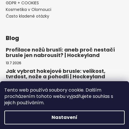
GDPR + COOKIES
Kosmetika v Olomouci
Často kladené otázky
Blog
Profilace nožů bruslí: aneb proč nestačí
brusle jen nabrousit? | Hockeyland
13.7.2026
Jak vybrat hokejové brusle: velikost,
tvrdost, nože a pohodlí | Hockeyland
29.6.2026
Tento web používá soubory cookie. Dalším
Jak vybrat inline brusle: praktický
procházením tohoto webu vyjadřujete souhlas s
průvodce pro pohodlnou a bezpečnou
jejich používáním.
jízdu | Hockeyland
22.6.2026
Nastavení