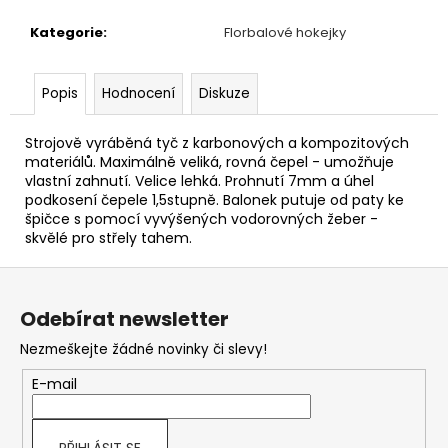
Kategorie
:
Florbalové hokejky
Popis
Hodnocení
Diskuze
Strojově vyráběná tyč z karbonových a kompozitových
materiálů. Maximálně veliká, rovná čepel - umožňuje
vlastní zahnutí. Velice lehká. Prohnutí 7mm a úhel
podkosení čepele 1,5stupně. Balonek putuje od paty ke
špičce s pomocí vyvýšených vodorovných žeber -
skvělé pro střely tahem.
Z
á
Odebírat newsletter
p
Nezmeškejte žádné novinky či slevy!
a
t
E-mail
í
PŘIHLÁSIT SE