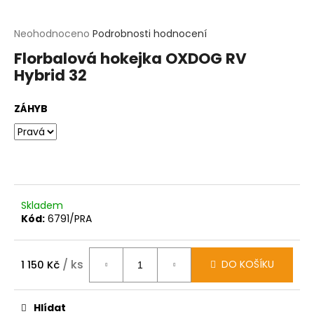
t
?
Průměrné
Neohodnoceno
Podrobnosti hodnocení
hodnocení
Florbalová hokejka OXDOG RV
produktu
HLEDAT
Hybrid 32
je
0,0
z
D
ZÁHYB
5
o
hvězdiček.
p
o
r
u
č
u
Skladem
j
Kód:
6791/PRA
e
m
e
/ ks
DO KOŠÍKU
1 150 Kč
Měrná
cena:
Hlídat