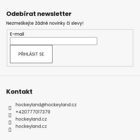
Z
á
Odebírat newsletter
p
Nezmeškejte žádné novinky či slevy!
a
t
E-mail
í
PŘIHLÁSIT SE
Kontakt
hockeyland
@
hockeyland.cz
+420777017379
hockeyland.cz
hockeyland.cz