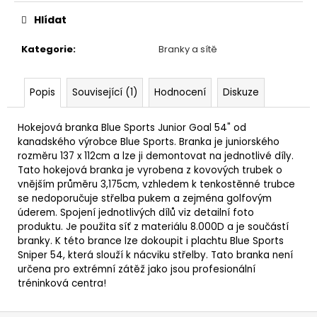
Hlídat
Kategorie
:
Branky a sítě
Popis
Související (1)
Hodnocení
Diskuze
Hokejová branka Blue Sports Junior Goal 54" od
kanadského výrobce Blue Sports. Branka je juniorského
rozměru 137 x 112cm a lze ji demontovat na jednotlivé díly.
Tato hokejová branka je vyrobena z kovových trubek o
vnějším průměru 3,175cm, vzhledem k tenkostěnné trubce
se nedoporučuje střelba pukem a zejména golfovým
úderem. Spojení jednotlivých dílů viz detailní foto
produktu. Je použita síť z materiálu 8.000D a je součástí
branky. K této brance lze dokoupit i plachtu Blue Sports
Sniper 54, která slouží k nácviku střelby. Tato branka není
určena pro extrémní zátěž jako jsou profesionální
tréninková centra!