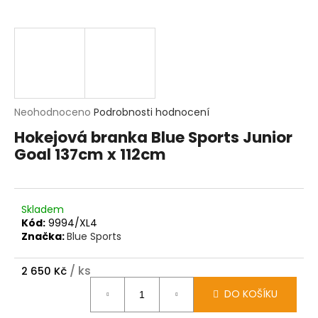
t
?
HLEDAT
D
Průměrné
Neohodnoceno
Podrobnosti hodnocení
o
hodnocení
p
Hokejová branka Blue Sports Junior
produktu
o
Goal 137cm x 112cm
je
r
0,0
u
z
č
5
u
hvězdiček.
j
Skladem
e
Kód:
9994/XL4
m
Značka:
Blue Sports
e
/ ks
2 650 Kč
Měrná
DO KOŠÍKU
cena: