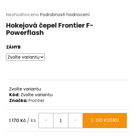
t
?
Průměrné
Neohodnoceno
Podrobnosti hodnocení
hodnocení
Hokejová čepel Frontier F-
produktu
HLEDAT
Powerflash
je
0,0
z
D
ZÁHYB
5
o
hvězdiček.
p
o
r
u
č
u
Zvolte variantu
j
Kód:
Zvolte variantu
e
Značka:
Frontier
m
e
/ ks
DO KOŠÍKU
1 170 Kč
Měrná
cena: