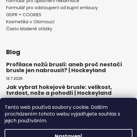
Formulář pro uplatnění reklamace
Formulář pro odstoupení od kupní smlouvy
GDPR + COOKIES
Kosmetika v Olomouci
Často kladené otázky
Blog
Profilace nožů bruslí: aneb proč nestačí
brusle jen nabrousit? | Hockeyland
13.7.2026
Jak vybrat hokejové brusle: velikost,
tvrdost, nože a pohodlí | Hockeyland
29.6.2026
Tento web používá soubory cookie. Dalším
Jak vybrat inline brusle: praktický
procházením tohoto webu vyjadřujete souhlas s
průvodce pro pohodlnou a bezpečnou
jejich používáním.
jízdu | Hockeyland
22.6.2026
Nastavení