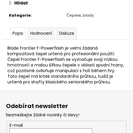
Hlídat
Kategorie
:
Čepele, blady
Popis
Hodnocení
Diskuze
Blade Frontier F-Powerflash je velmi žádaná
kompozitová čepel určená pro profesionální použití.
Čepel Frontier F-Powerflash se vyznačuje svojí nízkou
hmotností a malou šířkou čepele v oblasti spodní hrany,
což pozitivně ovlivňuje manipulaci s holí během hry.
Tato čepel má krček standardního průřezu, tudíž je
určená pro shafty klasického seniorského průřezu.
Z
á
Odebírat newsletter
p
Nezmeškejte žádné novinky či slevy!
a
t
E-mail
í