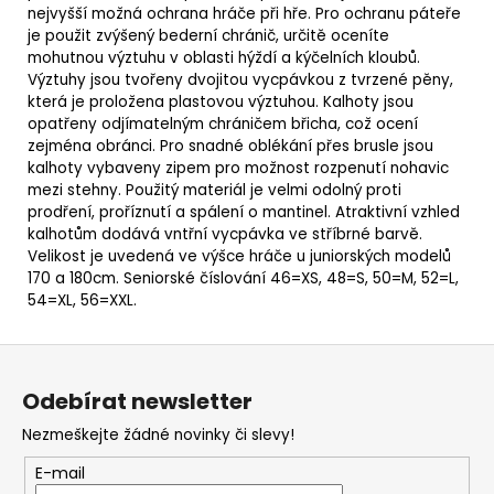
nejvyšší možná ochrana hráče při hře. Pro ochranu páteře
je použit zvýšený bederní chránič, určitě oceníte
mohutnou výztuhu v oblasti hýždí a kýčelních kloubů.
Výztuhy jsou tvořeny dvojitou vycpávkou z tvrzené pěny,
která je proložena plastovou výztuhou. Kalhoty jsou
opatřeny odjímatelným chráničem břicha, což ocení
zejména obránci. Pro snadné oblékání přes brusle jsou
kalhoty vybaveny zipem pro možnost rozpenutí nohavic
mezi stehny. Použitý materiál je velmi odolný proti
prodření, proříznutí a spálení o mantinel. Atraktivní vzhled
kalhotům dodává vntřní vycpávka ve stříbrné barvě.
Velikost je uvedená ve výšce hráče u juniorských modelů
170 a 180cm. Seniorské číslování 46=XS, 48=S, 50=M, 52=L,
54=XL, 56=XXL.
Z
á
Odebírat newsletter
p
Nezmeškejte žádné novinky či slevy!
a
t
E-mail