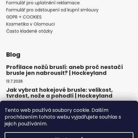
Formulář pro uplatnění reklamace
Formulář pro odstoupení od kupní smlouvy
GDPR + COOKIES
Kosmetika v Olomouci
Často kladené otázky
Blog
Profilace nožů bruslí: aneb proč nestačí
brusle jen nabrousit? | Hockeyland
13.7.2026
Jak vybrat hokejové brusle: velikost,
tvrdost, nože a pohodlí | Hockeyland
29.6.2026
Tento web používá soubory cookie. Dalším
Jak vybrat inline brusle: praktický
procházením tohoto webu vyjadřujete souhlas s
průvodce pro pohodlnou a bezpečnou
jejich používáním.
jízdu | Hockeyland
22.6.2026