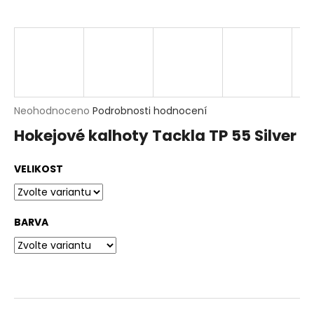
t
?
HLEDAT
D
Průměrné
Neohodnoceno
Podrobnosti hodnocení
o
hodnocení
p
Hokejové kalhoty Tackla TP 55 Silver
produktu
o
je
r
0,0
u
VELIKOST
z
č
5
u
hvězdiček.
j
e
BARVA
m
e