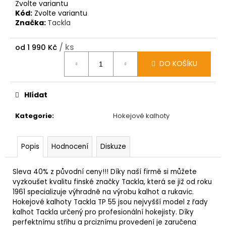
Zvolte variantu
Kód:
Zvolte variantu
Značka:
Tackla
/ ks
od
1 990 Kč
Měrná
DO KOŠÍKU
cena:
Hlídat
Kategorie
:
Hokejové kalhoty
Popis
Hodnocení
Diskuze
Sleva 40% z původní ceny!!! Díky naší firmě si můžete
vyzkoušet kvalitu finské značky Tackla, která se již od roku
1961 specializuje výhradně na výrobu kalhot a rukavic.
Hokejové kalhoty Tackla TP 55 jsou nejvyšší model z řady
kalhot Tackla určený pro profesionální hokejisty. Díky
perfektnímu střihu a prciznímu provedení je zaručena