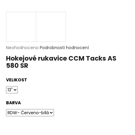
t
?
HLEDAT
D
Průměrné
Neohodnoceno
Podrobnosti hodnocení
o
hodnocení
p
Hokejové rukavice CCM Tacks AS
produktu
o
580 SR
je
r
0,0
u
z
č
VELIKOST
5
u
hvězdiček.
j
e
m
BARVA
e