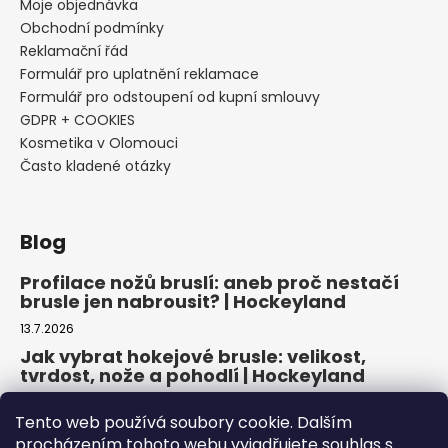
Moje objednávka
Obchodní podmínky
Reklamační řád
Formulář pro uplatnění reklamace
Formulář pro odstoupení od kupní smlouvy
GDPR + COOKIES
Kosmetika v Olomouci
Často kladené otázky
Blog
Profilace nožů bruslí: aneb proč nestačí
brusle jen nabrousit? | Hockeyland
13.7.2026
Jak vybrat hokejové brusle: velikost,
tvrdost, nože a pohodlí | Hockeyland
29.6.2026
Tento web používá soubory cookie. Dalším
Jak vybrat inline brusle: praktický
procházením tohoto webu vyjadřujete souhlas s