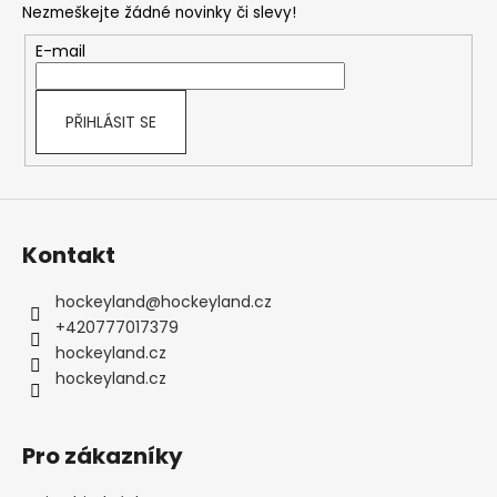
Nezmeškejte žádné novinky či slevy!
a
t
E-mail
í
PŘIHLÁSIT SE
Kontakt
hockeyland
@
hockeyland.cz
+420777017379
hockeyland.cz
hockeyland.cz
Pro zákazníky