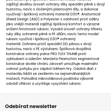
zajišťují skvělou úroveň ochrany díky speciální pěně s dvojí
hustotou, navíc s vloženými plastovými díly, a dokonce
využívají i špičkový ochranný materiál D3O®. Anatomical
Shield Design (ASD) a Polyester s odolností proti oděru
jako vnější materiál zajišťují špičkový komfort a výrazné
snížení hmotnosti rukavic. Vysoká úroveň ochrany hřbetu
ruky díky ochranné pěně a PE dílům, navíc tento model
rukavic využívá i špičkový D3O® ochranný
materiál. Ochrana prstů speciální DD pěnou s dvojí
hustotou, navíc s PE výztuhami. Špičková dvojdílná
konstrukce ochrany palce PRO FLEX THUMB proti
vykloubení a úderům.
Manžeta Flexmotion segmentové
konstrukce skvěle chrání, zároveň umožňuje maximální
volnost pohybu pro zápěstí během hry. Odolná dlaň z
materiálu NASH se zesílením na nejnamáhanějších
místech. Pohodlná mikrovláknová podšívka výborně
odvádí vlhkost a urychluje vysychání rukavic.
Z
á
Odebírat newsletter
p