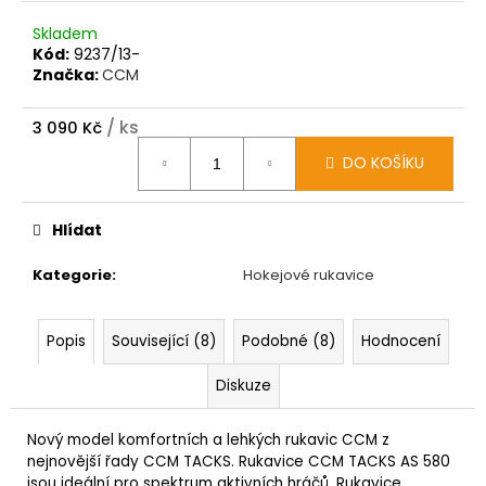
Skladem
Kód:
9237/13-
Značka:
CCM
/ ks
3 090 Kč
Měrná
DO KOŠÍKU
cena:
Hlídat
Kategorie
:
Hokejové rukavice
Popis
Související (8)
Podobné (8)
Hodnocení
Diskuze
Nový model komfortních a lehkých rukavic CCM z
nejnovější řady CCM TACKS. Rukavice CCM TACKS AS 580
jsou ideální pro spektrum aktivních hráčů. Rukavice