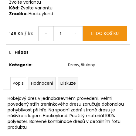
Zvolte variantu
Kód:
Zvolte variantu
Značka:
Hockeyland
/ ks
DO KOŠÍKU
149 Kč
Měrná
cena:
Hlídat
Kategorie
:
Dresy, štulpny
Popis
Hodnocení
Diskuze
Hokejový dres v jednobarevném provedení. Velmi
povedený střih treninkového dresu zaručuje dokonalou
pohyblivost při hře. Na spodní zadní straně dresu je
nášivka s logem Hockeyland. Použitý materiál 100%
polyester. Barevné kombinace dresů v detailním fotu
produktu.