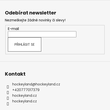
Z
á
Odebírat newsletter
p
Nezmeškejte žádné novinky či slevy!
a
t
E-mail
í
PŘIHLÁSIT SE
Kontakt
hockeyland
@
hockeyland.cz
+420777017379
hockeyland.cz
hockeyland.cz