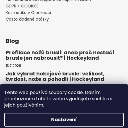
GDPR + COOKIES
Kosmetika v Olomouci
Často kladené otázky
Blog
Profilace nožů bruslí: aneb proč nestačí
brusle jen nabrousit? | Hockeyland
13.7.2026
Jak vybrat hokejové brusle: velikost,
tvrdost, nože a pohodlí | Hockeyland
29.6.2026
Tento web používá soubory cookie. Dalším
Jak vybrat inline brusle: praktický
procházením tohoto webu vyjadřujete souhlas s
průvodce pro pohodlnou a bezpečnou
jejich používáním.
jízdu | Hockeyland
22.6.2026
Nastavení