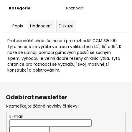
Kategorie
:
Rozhodčí
Popis
Hodnocení
Diskuze
Profesionální chrániče holení pro rozhodčí CCM SG 100.
Tyto holeně se vyrábí ve třech velikostech 14", 15" a 16". K
noze se upínají pomocí gumových pásků se suchým
zipem, výhodou je velmi dobře řešený chránič lýtka. Tyto
chrániče pro rozhodčí se vyznačují svoji masivnější
konstrukcí a polstrováním.
Z
á
Odebírat newsletter
p
Nezmeškejte žádné novinky či slevy!
a
t
E-mail
í