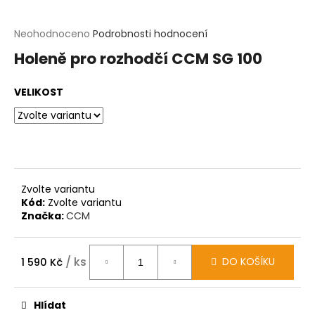
t
?
Průměrné
Neohodnoceno
Podrobnosti hodnocení
hodnocení
Holeně pro rozhodčí CCM SG 100
produktu
HLEDAT
je
0,0
VELIKOST
z
D
5
o
hvězdiček.
p
o
r
u
č
Zvolte variantu
u
Kód:
Zvolte variantu
j
Značka:
CCM
e
m
e
/ ks
DO KOŠÍKU
1 590 Kč
Měrná
cena:
Hlídat