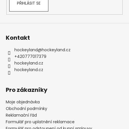
PŘIHLÁSIT SE
Kontakt
hockeyland
@
hockeyland.cz
+420777017379
hockeyland.cz
hockeyland.cz
Pro zákazníky
Moje objednávka
Obchodní podmínky
Reklamační řád
Formulář pro uplatnění reklamace
Formulář pro odstoupení od kupní smlouvy