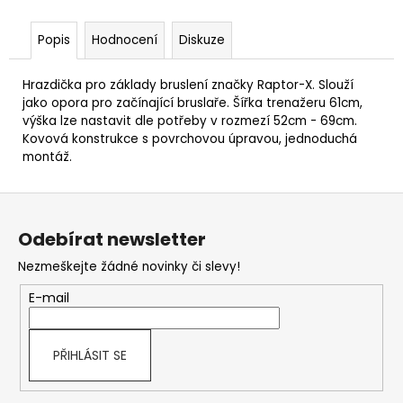
Popis
Hodnocení
Diskuze
Hrazdička pro základy bruslení značky Raptor-X. Slouží
jako opora pro začínající bruslaře. Šířka trenažeru 61cm,
výška lze nastavit dle potřeby v rozmezí 52cm - 69cm.
Kovová konstrukce s povrchovou úpravou, jednoduchá
montáž.
Z
á
Odebírat newsletter
p
Nezmeškejte žádné novinky či slevy!
a
t
E-mail
í
PŘIHLÁSIT SE