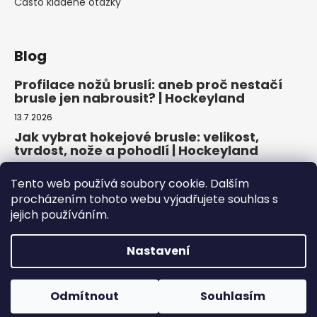
Často kladené otázky
Blog
Profilace nožů bruslí: aneb proč nestačí
brusle jen nabrousit? | Hockeyland
13.7.2026
Jak vybrat hokejové brusle: velikost,
tvrdost, nože a pohodlí | Hockeyland
29.6.2026
Tento web používá soubory cookie. Dalším
Jak vybrat inline brusle: praktický
procházením tohoto webu vyjadřujete souhlas s
průvodce pro pohodlnou a bezpečnou
jejich používáním.
jízdu | Hockeyland
22.6.2026
Nastavení
Copyright 2026
Hockeyland, s.r.o.
. Všechna práva
Odmítnout
Souhlasím
vyhrazena.
Upravit nastavení cookies