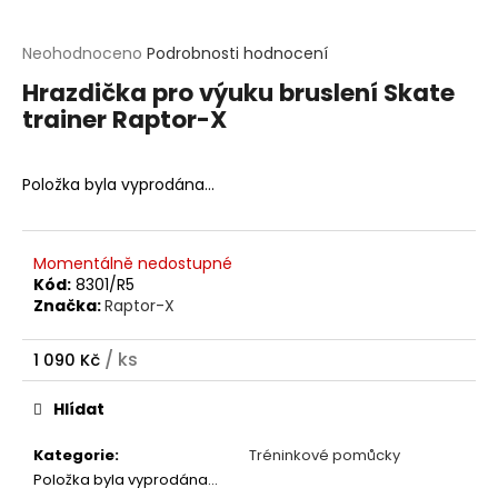
t
?
Průměrné
Neohodnoceno
Podrobnosti hodnocení
hodnocení
Hrazdička pro výuku bruslení Skate
produktu
HLEDAT
trainer Raptor-X
je
0,0
z
D
5
o
Položka byla vyprodána…
hvězdiček.
p
o
r
Momentálně nedostupné
u
Kód:
8301/R5
č
Značka:
Raptor-X
u
j
e
/ ks
1 090 Kč
m
Měrná
e
cena:
Hlídat
Kategorie
:
Tréninkové pomůcky
Položka byla vyprodána…