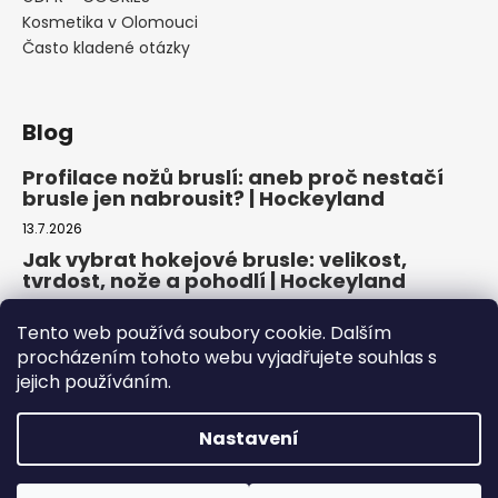
Kosmetika v Olomouci
Často kladené otázky
Blog
Profilace nožů bruslí: aneb proč nestačí
brusle jen nabrousit? | Hockeyland
13.7.2026
Jak vybrat hokejové brusle: velikost,
tvrdost, nože a pohodlí | Hockeyland
29.6.2026
Tento web používá soubory cookie. Dalším
Jak vybrat inline brusle: praktický
procházením tohoto webu vyjadřujete souhlas s
průvodce pro pohodlnou a bezpečnou
jejich používáním.
jízdu | Hockeyland
22.6.2026
Nastavení
Copyright 2026
HOCKEYLAND, s.r.o.
. Všechna práva