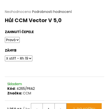
t
?
Průměrné
Neohodnoceno
Podrobnosti hodnocení
hodnocení
Hůl CCM Vector V 5,0
produktu
HLEDAT
je
0,0
ZAHNUTÍ ČEPELE
z
D
5
o
hvězdiček.
p
o
ZÁHYB
r
u
č
u
j
e
m
Skladem
e
Kód:
4265/PRA2
Značka:
CCM