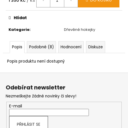
/ ks
DO KOŠÍKU
1 350 Kč
Měrná
cena:
Hlídat
Kategorie
:
Dřevěné hokejky
Popis
Podobné (8)
Hodnocení
Diskuze
Popis produktu není dostupný
Z
á
Odebírat newsletter
p
Nezmeškejte žádné novinky či slevy!
a
t
E-mail
í
PŘIHLÁSIT SE