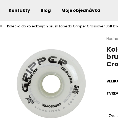
Kontakty
Blog
Moje objednávka
Kolečka do kolečkových bruslí Labeda Gripper Crossover Soft bíl
Co potřebujete najít?
Průmě
Neoh
hodno
Kol
produ
je
bru
0,0
Doporučujeme
Cro
z
5
hvězdi
VELIK
TVRD
Zvol