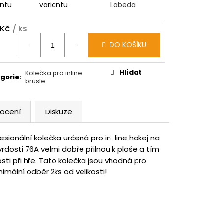
antu
variantu
Labeda
 Kč
/ ks
ná
DO KOŠÍKU
:
Hlídat
Kolečka pro inline
gorie
:
brusle
ocení
Diskuze
sionální kolečka určená pro in-line hokej na
vrdosti 76A velmi dobře přilnou k ploše a tím
i při hře. Tato kolečka jsou vhodná pro
imální odběr 2ks od velikosti!