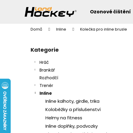
K
Přejít
na
o
Ozonové čištění
obsah
Zpět
Zpět
š
do
do
í
Domů
Inline
Kolečka pro inline brusle
k
obchodu
obchodu
P
o
Přeskočit
Kategorie
s
kategorie
t
Hráč
r
Brankář
a
Rozhodčí
n
Trenér
n
Inline
í
Inline kalhoty, girdle, trika
p
Koloběžky a příslušenství
a
Helmy na fitness
n
Inline doplňky, podvozky
e