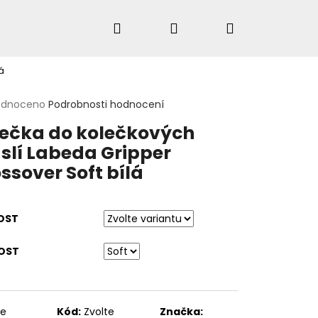
Hledat
Přihlášení
Nákupní
á
košík
rné
odnoceno
Podrobnosti hodnocení
cení
HLEDAT
ečka do kolečkových
ktu
slí Labeda Gripper
ssover Soft bílá
ček.
OST
OST
te
Kód:
Zvolte
Značka: