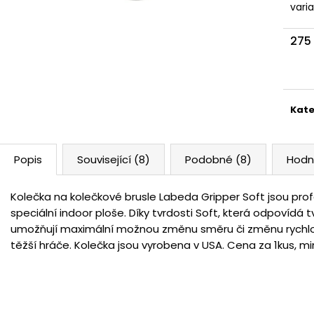
vari
275
Měr
cena
Kate
Popis
Související (8)
Podobné (8)
Hodn
Kolečka na kolečkové brusle Labeda Gripper Soft jsou profe
speciální indoor ploše. Díky tvrdosti Soft, která odpovídá t
umožňují maximální možnou změnu směru či změnu rychlost
těžší hráče. Kolečka jsou vyrobena v USA. Cena za 1kus, min