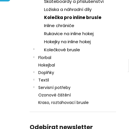
l
Skateboardy a příslušenství
Ložiska a náhradní díly
Kolečka pro inline brusle
Inline chrániče
Rukavice na inline hokej
Hokejky na inline hokej
Kolečkové brusle
Florbal
Hokejbal
Doplňky
Textil
Servisní potřeby
Ozonové čištění
Kraso, roztahovací brusle
Odebírat newsletter