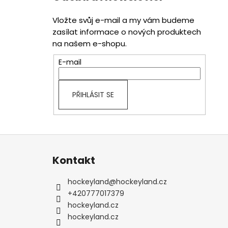
Vložte svůj e-mail a my vám budeme
zasílat informace o nových produktech
na našem e-shopu.
E-mail
PŘIHLÁSIT SE
Z
á
Kontakt
p
a
hockeyland
@
hockeyland.cz
t
+420777017379
í
hockeyland.cz
hockeyland.cz