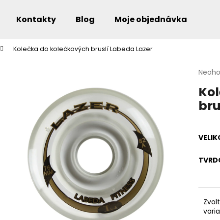
Kontakty
Blog
Moje objednávka
Kolečka do kolečkových bruslí Labeda Lazer
Co potřebujete najít?
Průmě
Neoh
hodno
Kol
produ
je
bru
0,0
Doporučujeme
z
5
hvězdi
VELIK
TVRD
Zvol
vari