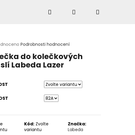
Hledat
Přihlášení
Nákupní
košík
rné
odnoceno
Podrobnosti hodnocení
cení
HLEDAT
ečka do kolečkových
ktu
slí Labeda Lazer
ček.
OST
OST
te
Kód:
Zvolte
Značka:
antu
variantu
Labeda