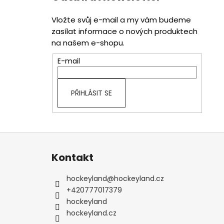
Vložte svůj e-mail a my vám budeme
zasílat informace o nových produktech
na našem e-shopu.
E-mail
PŘIHLÁSIT SE
Z
á
Kontakt
p
a
hockeyland
@
hockeyland.cz
t
+420777017379
í
hockeyland
hockeyland.cz