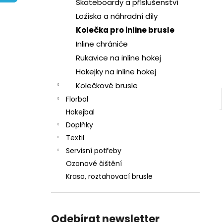
l
Skateboardy a příslušenství
Ložiska a náhradní díly
Kolečka pro inline brusle
Inline chrániče
Rukavice na inline hokej
Hokejky na inline hokej
Kolečkové brusle
Florbal
Hokejbal
Doplňky
Textil
Servisní potřeby
Ozonové čištění
Kraso, roztahovací brusle
Odebírat newsletter