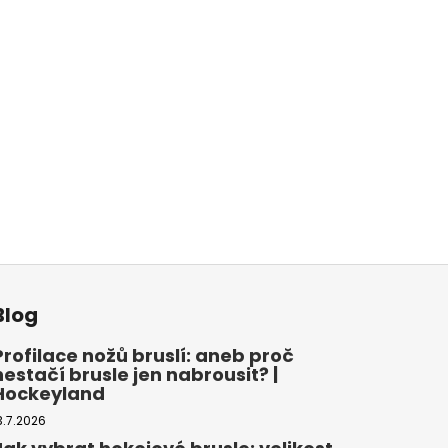
Blog
Profilace nožů bruslí: aneb proč
nestačí brusle jen nabrousit? |
Hockeyland
3.7.2026