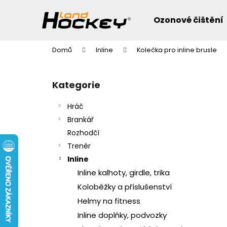
K
Přejít
na
o
Ozonové čištění
obsah
Zpět
Zpět
š
do
do
í
Domů
Inline
Kolečka pro inline brusle
k
obchodu
obchodu
P
o
Přeskočit
Kategorie
s
kategorie
t
Hráč
r
Brankář
a
Rozhodčí
n
Trenér
n
Inline
í
Inline kalhoty, girdle, trika
p
Koloběžky a příslušenství
a
Helmy na fitness
n
Inline doplňky, podvozky
e