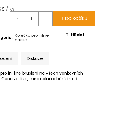
 Kč
/ ks
ná
DO KOŠÍKU
:
Hlídat
Kolečka pro inline
gorie
:
brusle
ocení
Diskuze
 pro in-line bruslení na všech venkovních
. Cena za 1kus, minimální odběr 2ks od