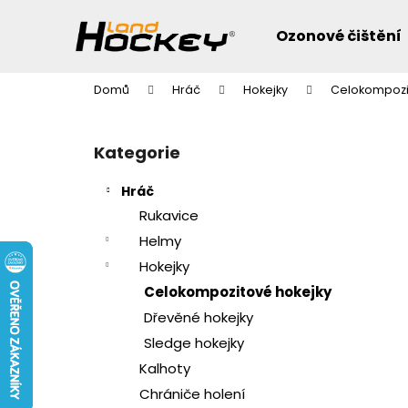
K
Přejít
na
o
Ozonové čištění
obsah
Zpět
Zpět
š
do
do
í
Domů
Hráč
Hokejky
Celokompozi
k
obchodu
obchodu
P
o
Přeskočit
Kategorie
s
kategorie
t
Hráč
r
Rukavice
a
Helmy
n
Hokejky
n
Celokompozitové hokejky
í
Dřevěné hokejky
p
a
Sledge hokejky
n
Kalhoty
e
Chrániče holení