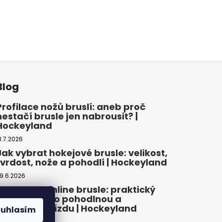
Blog
Profilace nožů bruslí: aneb proč
nestačí brusle jen nabrousit? |
Hockeyland
3.7.2026
Jak vybrat hokejové brusle: velikost,
tvrdost, nože a pohodlí | Hockeyland
9.6.2026
Jak vybrat inline brusle: praktický
průvodce pro pohodlnou a
bezpečnou jízdu | Hockeyland
ouhlasím
2.6.2026