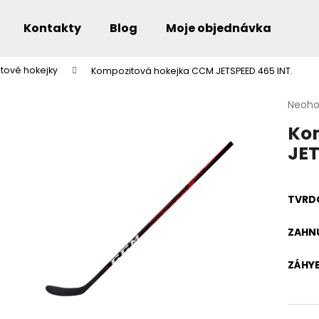
Kontakty
Blog
Moje objednávka
tové hokejky
Kompozitová hokejka CCM JETSPEED 465 INT.
Co potřebujete najít?
Průmě
Neoh
hodno
Ko
produ
je
JET
0,0
Doporučujeme
z
5
hvězdi
TVRD
ZAHNU
ZÁHY