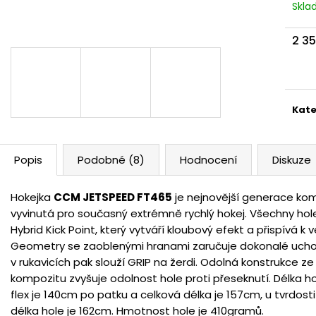
Skl
2 3
Měr
cena
Kate
Popis
Podobné (8)
Hodnocení
Diskuze
Hokejka
CCM JETSPEED FT465
je nejnovější generace kom
vyvinutá pro současný extrémně rychlý hokej. Všechny hol
Hybrid Kick Point, který vytváří kloubový efekt a přispívá k v
Geometry se zaoblenými hranami zaručuje dokonalé uchop
v rukavicích pak slouží GRIP na žerdi. Odolná konstrukce 
kompozitu zvyšuje odolnost hole proti přeseknutí. Délka h
flex je 140cm po patku a celková délka je 157cm, u tvrdost
délka hole je 162cm. Hmotnost hole je 410gramů.