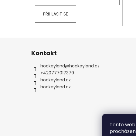
PŘIHLÁSIT SE
Z
á
Kontakt
p
a
hockeyland
@
hockeyland.cz
t
+420777017379
í
hockeyland.cz
hockeyland.cz
Tento web 
procházení