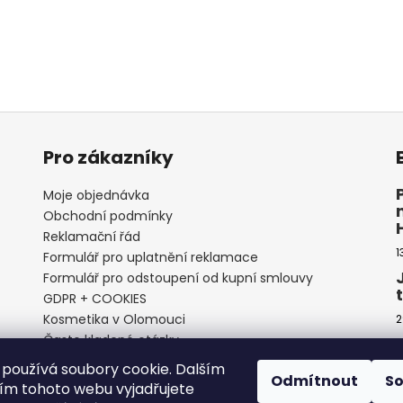
Pro zákazníky
Moje objednávka
Obchodní podmínky
Reklamační řád
1
Formulář pro uplatnění reklamace
Formulář pro odstoupení od kupní smlouvy
GDPR + COOKIES
Kosmetika v Olomouci
2
Často kladené otázky
používá soubory cookie. Dalším
Odmítnout
S
m tohoto webu vyjadřujete
2