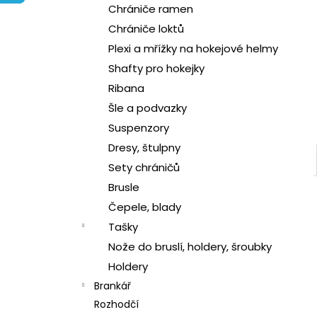
l
Chrániče ramen
Chrániče loktů
Plexi a mřížky na hokejové helmy
Shafty pro hokejky
Ribana
Šle a podvazky
Suspenzory
Dresy, štulpny
Sety chráničů
Brusle
Čepele, blady
Tašky
Nože do bruslí, holdery, šroubky
Holdery
Brankář
Rozhodčí