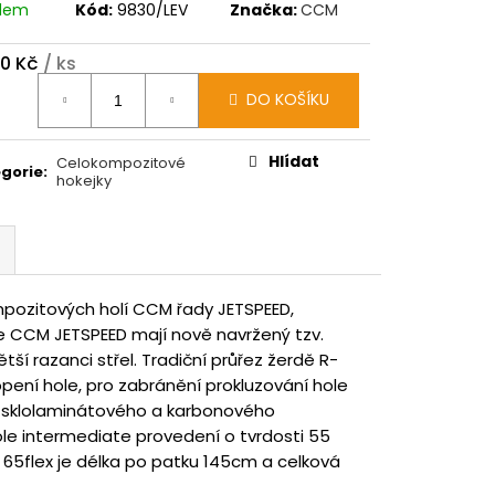
adem
Kód:
9830/LEV
Značka:
CCM
50 Kč
/ ks
ná
DO KOŠÍKU
:
Hlídat
Celokompozitové
gorie
:
hokejky
pozitových holí CCM řady JETSPEED,
e CCM JETSPEED mají nově navržený tzv.
ětší razanci střel. Tradiční průřez žerdě R-
ení hole, pro zabránění prokluzování hole
ze sklolaminátového a karbonového
ole intermediate provedení o tvrdosti 55
i 65flex je délka po patku 145cm a celková