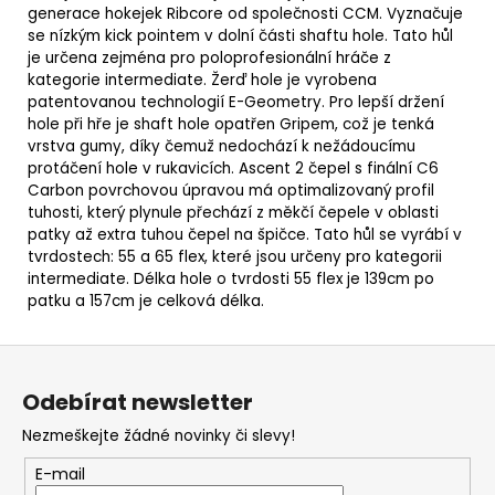
generace hokejek Ribcore od společnosti CCM. Vyznačuje
se nízkým kick pointem v dolní části shaftu hole. Tato hůl
je určena zejména pro poloprofesionální hráče z
kategorie intermediate. Žerď hole je vyrobena
patentovanou technologií E-Geometry.
Pro lepší držení
hole při hře je shaft hole opatřen Gripem, což je tenká
vrstva gumy, díky čemuž nedochází k nežádoucímu
protáčení hole v rukavicích. Ascent 2 čepel s finální C6
Carbon povrchovou úpravou má optimalizovaný profil
tuhosti, který plynule přechází z měkčí čepele v oblasti
patky až extra tuhou čepel na špičce.
Tato hůl se vyrábí v
tvrdostech: 55 a 65 flex, které jsou určeny pro kategorii
intermediate. Délka hole o tvrdosti 55 flex je 139cm po
patku a 157cm je celková délka.
Z
á
Odebírat newsletter
p
Nezmeškejte žádné novinky či slevy!
a
t
E-mail