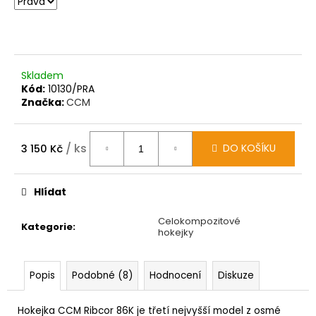
Skladem
Kód:
10130/PRA
Značka:
CCM
/ ks
DO KOŠÍKU
3 150 Kč
Měrná
cena:
Hlídat
Celokompozitové
Kategorie
:
hokejky
Popis
Podobné (8)
Hodnocení
Diskuze
Hokejka CCM Ribcor 86K je třetí nejvyšší model z osmé