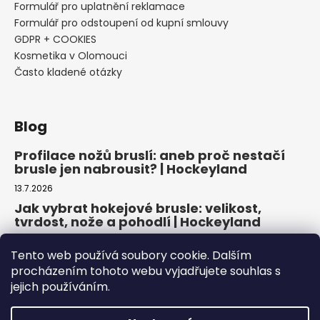
Formulář pro uplatnění reklamace
Formulář pro odstoupení od kupní smlouvy
GDPR + COOKIES
Kosmetika v Olomouci
Často kladené otázky
Blog
Profilace nožů bruslí: aneb proč nestačí
brusle jen nabrousit? | Hockeyland
13.7.2026
Jak vybrat hokejové brusle: velikost,
tvrdost, nože a pohodlí | Hockeyland
29.6.2026
Tento web používá soubory cookie. Dalším
Jak vybrat inline brusle: praktický
procházením tohoto webu vyjadřujete souhlas s
průvodce pro pohodlnou a bezpečnou
jejich používáním.
jízdu | Hockeyland
22.6.2026