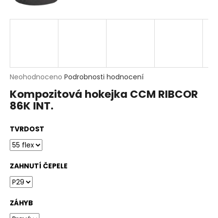
t
?
HLEDAT
D
Průměrné
Neohodnoceno
Podrobnosti hodnocení
o
hodnocení
p
Kompozitová hokejka CCM RIBCOR
produktu
o
86K INT.
je
r
0,0
u
z
č
TVRDOST
5
u
hvězdiček.
j
e
m
ZAHNUTÍ ČEPELE
e
ZÁHYB