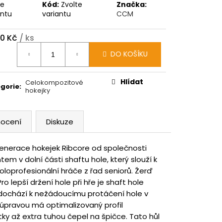
te
Kód:
Zvolte
Značka:
antu
variantu
CCM
90 Kč
/ ks
ná
DO KOŠÍKU
:
Hlídat
Celokompozitové
gorie
:
hokejky
ocení
Diskuze
generace hokejek Ribcore od společnosti
em v dolní části shaftu hole, který slouží k
oloprofesionální hráče z řad seniorů. Žerď
Pro lepší držení hole při hře je shaft hole
dochází k nežádoucímu protáčení hole v
 úpravou má optimalizovaný profil
atky až extra tuhou čepel na špičce.
Tato hůl