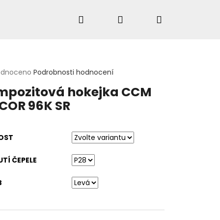
Hledat
Přihlášení
Nákupní
košík
rné
odnoceno
Podrobnosti hodnocení
cení
HLEDAT
mpozitová hokejka CCM
ktu
COR 96K SR
ček.
OST
TÍ ČEPELE
B