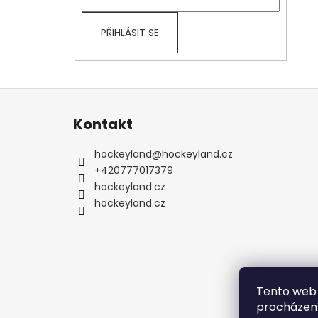
PŘIHLÁSIT SE
Z
á
Kontakt
p
a
hockeyland
@
hockeyland.cz
t
+420777017379
í
hockeyland.cz
hockeyland.cz
Tento web 
procházení