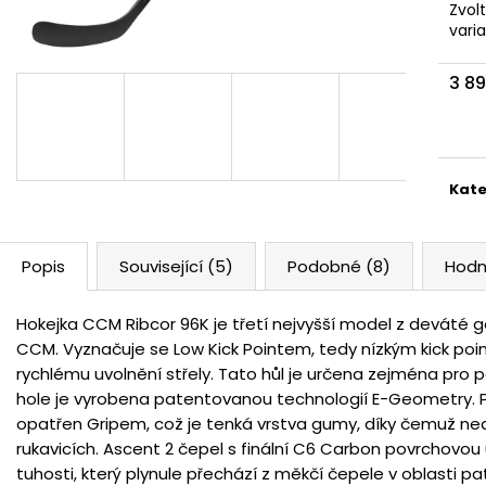
Zvol
vari
3 8
Měr
cena
Kate
Popis
Související (5)
Podobné (8)
Hodn
Hokejka CCM Ribcor 96K je třetí nejvyšší model z deváté 
CCM. Vyznačuje se Low Kick Pointem, tedy nízkým kick point
rychlému uvolnění střely. Tato hůl je určena zejména pro p
hole je vyrobena patentovanou technologií E-Geometry.
opatřen Gripem, což je tenká vrstva gumy, díky čemuž ne
rukavicích. Ascent 2 čepel s finální C6 Carbon povrchovou
tuhosti, který plynule přechází z měkčí čepele v oblasti p