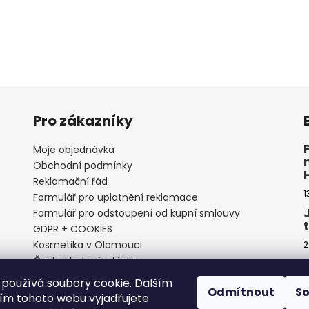
Pro zákazníky
Moje objednávka
Obchodní podmínky
Reklamační řád
1
Formulář pro uplatnění reklamace
Formulář pro odstoupení od kupní smlouvy
GDPR + COOKIES
Kosmetika v Olomouci
2
Často kladené otázky
používá soubory cookie. Dalším
Odmítnout
S
m tohoto webu vyjadřujete
2