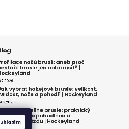
Blog
Profilace nožů bruslí: aneb proč
nestačí brusle jen nabrousit? |
Hockeyland
3.7.2026
Jak vybrat hokejové brusle: velikost,
tvrdost, nože a pohodlí | Hockeyland
9.6.2026
Jak vybrat inline brusle: praktický
průvodce pro pohodlnou a
bezpečnou jízdu | Hockeyland
ouhlasím
2.6.2026