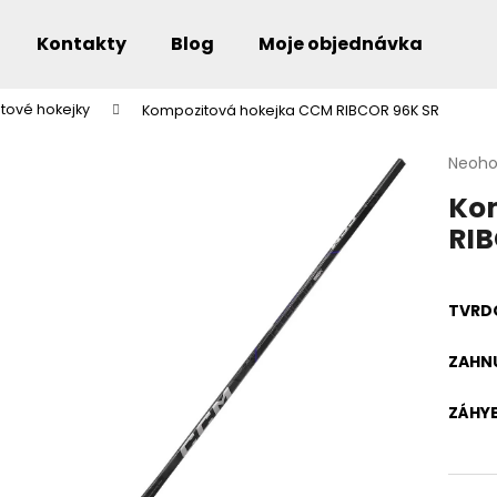
Kontakty
Blog
Moje objednávka
tové hokejky
Kompozitová hokejka CCM RIBCOR 96K SR
Co potřebujete najít?
Průmě
Neoh
hodno
Ko
produ
je
RIB
0,0
Doporučujeme
z
5
hvězdi
TVRD
ZAHNU
ZÁHY