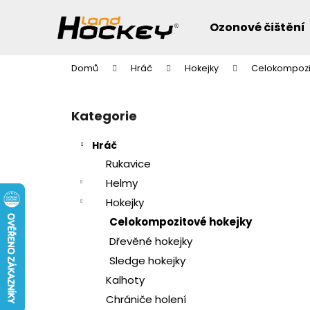
K
Přejít
na
o
Ozonové čištění
obsah
Zpět
Zpět
š
do
do
í
Domů
Hráč
Hokejky
Celokompozi
k
obchodu
obchodu
P
o
Přeskočit
Kategorie
s
kategorie
t
Hráč
r
Rukavice
a
Helmy
n
Hokejky
n
Celokompozitové hokejky
í
Dřevěné hokejky
p
a
Sledge hokejky
n
Kalhoty
e
Chrániče holení