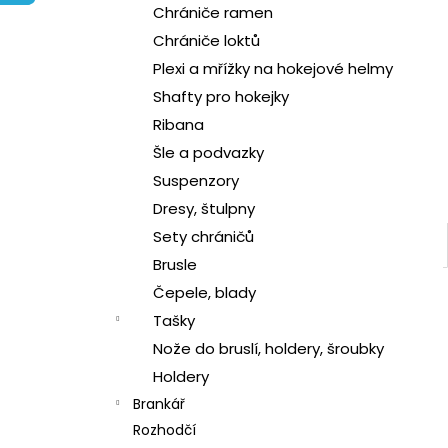
l
Chrániče ramen
Chrániče loktů
Plexi a mřížky na hokejové helmy
Shafty pro hokejky
Ribana
Šle a podvazky
Suspenzory
Dresy, štulpny
Sety chráničů
Brusle
Čepele, blady
Tašky
Nože do bruslí, holdery, šroubky
Holdery
Brankář
Rozhodčí