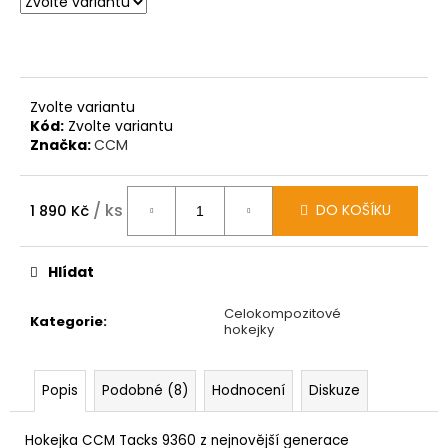
Zvolte variantu
Kód:
Zvolte variantu
Značka:
CCM
/ ks
DO KOŠÍKU
1 890 Kč
Měrná
cena:
Hlídat
Celokompozitové
Kategorie
:
hokejky
Popis
Podobné (8)
Hodnocení
Diskuze
Hokejka CCM Tacks 9360 z nejnovější generace