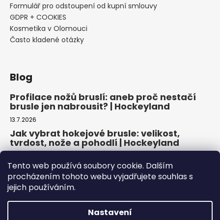
Formulář pro odstoupení od kupní smlouvy
GDPR + COOKIES
Kosmetika v Olomouci
Často kladené otázky
Blog
Profilace nožů bruslí: aneb proč nestačí
brusle jen nabrousit? | Hockeyland
13.7.2026
Jak vybrat hokejové brusle: velikost,
tvrdost, nože a pohodlí | Hockeyland
29.6.2026
Tento web používá soubory cookie. Dalším
Jak vybrat inline brusle: praktický
procházením tohoto webu vyjadřujete souhlas s
průvodce pro pohodlnou a bezpečnou
jejich používáním.
jízdu | Hockeyland
22.6.2026
Nastavení