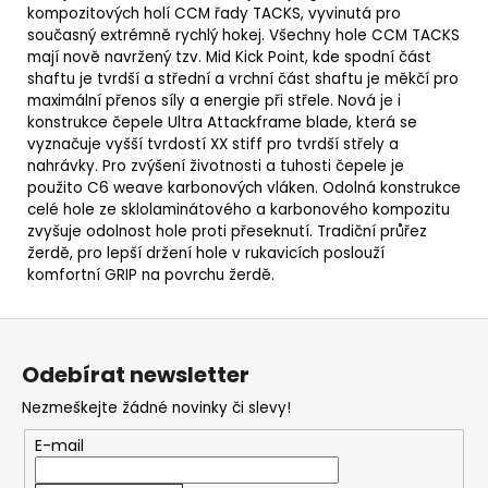
kompozitových holí CCM řady TACKS, vyvinutá pro
současný extrémně rychlý hokej. Všechny hole CCM TACKS
mají nově navržený tzv. Mid Kick Point, kde spodní část
shaftu je tvrdší a střední a vrchní část shaftu je měkčí pro
maximální přenos síly a energie při střele. Nová je i
konstrukce čepele Ultra Attackframe blade, která se
vyznačuje vyšší tvrdostí XX stiff pro tvrdší střely a
nahrávky. Pro zvýšení životnosti a tuhosti čepele je
použito C6 weave karbonových vláken. Odolná konstrukce
celé hole ze sklolaminátového a karbonového kompozitu
zvyšuje odolnost hole proti přeseknutí. Tradiční průřez
žerdě, pro lepší držení hole v rukavicích poslouží
komfortní GRIP na povrchu žerdě.
Z
á
Odebírat newsletter
p
Nezmeškejte žádné novinky či slevy!
a
t
E-mail
í