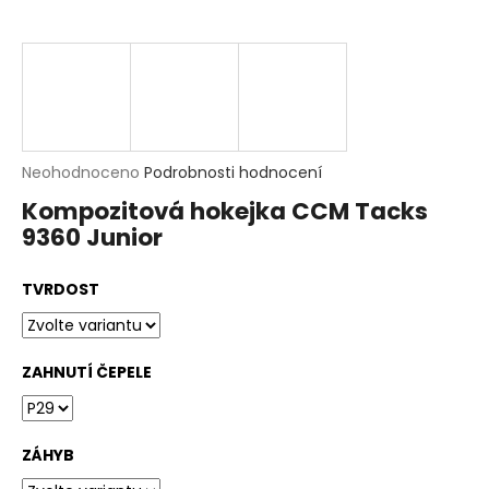
t
?
HLEDAT
D
Průměrné
Neohodnoceno
Podrobnosti hodnocení
o
hodnocení
p
Kompozitová hokejka CCM Tacks
produktu
o
9360 Junior
je
r
0,0
u
z
č
TVRDOST
5
u
hvězdiček.
j
e
m
ZAHNUTÍ ČEPELE
e
ZÁHYB