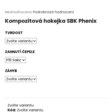
t
?
Průměrné
Neohodnoceno
Podrobnosti hodnocení
hodnocení
Kompozitová hokejka SBK Phenix
produktu
HLEDAT
je
0,0
TVRDOST
z
D
5
o
hvězdiček.
p
o
ZAHNUTÍ ČEPELE
r
u
č
u
ZÁHYB
j
e
m
e
Zvolte variantu
Kód:
Zvolte variantu