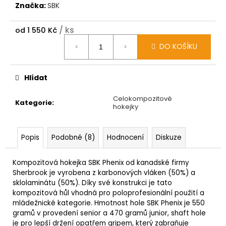
Značka:
SBK
/ ks
od
1 550 Kč
Měrná
DO KOŠÍKU
cena:
Hlídat
Celokompozitové
Kategorie
:
hokejky
Popis
Podobné (8)
Hodnocení
Diskuze
Kompozitová hokejka SBK Phenix od kanadské firmy
Sherbrook je vyrobena z karbonových vláken (50%) a
sklolaminátu (50%). Díky své konstrukci je tato
kompozitová hůl vhodná pro poloprofesionální použití a
mládežnické kategorie. Hmotnost hole SBK Phenix je 550
gramů v provedení senior a 470 gramů junior, shaft hole
je pro lepší držení opatřem gripem, který zabraňuje