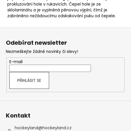
prokluzování hole v rukavicích. Čepel hole je ze
sklolaminátu a je vyplněná pěnovou výplní, čímž je
zabráněno nežádoucímu odskakování puku od čepele.
Z
á
Odebírat newsletter
p
Nezmeškejte žádné novinky či slevy!
a
t
E-mail
í
PŘIHLÁSIT SE
Kontakt
hockeyland
@
hockeyland.cz