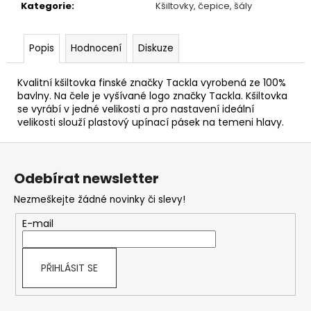
Kategorie
:
Kšiltovky, čepice, šály
Popis
Hodnocení
Diskuze
Kvalitní kšiltovka finské značky Tackla vyrobená ze 100%
bavlny. Na čele je vyšívané logo značky Tackla. Kšiltovka
se vyrábí v jedné velikosti a pro nastavení ideální
velikosti slouží plastový upínací pásek na temeni hlavy.
Z
á
Odebírat newsletter
p
Nezmeškejte žádné novinky či slevy!
a
t
E-mail
í
PŘIHLÁSIT SE