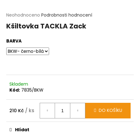
t
?
Průměrné
Neohodnoceno
Podrobnosti hodnocení
hodnocení
Kšiltovka TACKLA Zack
produktu
HLEDAT
je
0,0
BARVA
z
D
5
o
hvězdiček.
p
o
r
u
č
Skladem
u
Kód:
7835/BKW
j
e
m
e
/ ks
DO KOŠÍKU
210 Kč
Měrná
cena:
Hlídat