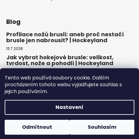
Blog
Profilace nožů bruslí: aneb proč nestačí
brusle jen nabrousit? | Hockeyland
13.7.2026
Jak vybrat hokejové brusle: velikost,
tvrdost, nože a pohodlí | Hockeyland
29.6.2026
Tento web používá soubory cookie. Dalším
Jak vybrat inline brusle: praktický
procházením tohoto webu vyjadřujete souhlas s
průvodce pro pohodlnou a bezpečnou
jejich používáním.
jízdu | Hockeyland
22.6.2026
Nastavení
Copyright 2026
HOCKEYLAND, s.r.o.
. Všechna práva
Odmítnout
Souhlasím
vyhrazena.
Upravit nastavení cookies