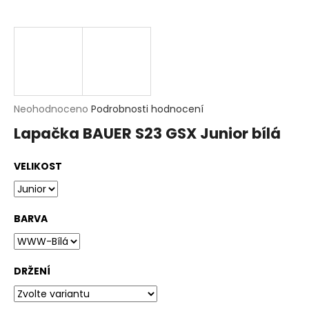
t
?
HLEDAT
D
Průměrné
Neohodnoceno
Podrobnosti hodnocení
o
hodnocení
p
Lapačka BAUER S23 GSX Junior bílá
produktu
o
je
r
0,0
u
VELIKOST
z
č
5
u
hvězdiček.
j
e
BARVA
m
e
DRŽENÍ