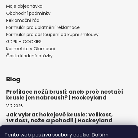
Moje objednávka
Obchodní podmínky
Reklamační řád
Formulář pro uplatnění reklamace
Formulář pro odstoupení od kupní smlouvy
GDPR + COOKIES
Kosmetika v Olomouci
Často kladené otázky
Blog
Profilace nožů bruslí: aneb proč nestačí
brusle jen nabrousit? | Hockeyland
13.7.2026
Jak vybrat hokejové brusle: velikost,
tvrdost, nože a pohodlí | Hockeyland
29.6.2026
Tento web používá soubory cookie. Dalším
Jak vybrat inline brusle: praktický