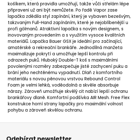
košíkem, která pravidla umožňují, takže vůči střelám lépe
připraveni už ani být nemůžete. Po řadě Vapor zase
lapačka zdědila styl zapínání, který je vybaven bezešvým,
takzvaným Full-Hand zapínáním, které je nejoblíbenější u
profi gólmanů. Atraktivní lapačka s novým designem, s
inovovaným provedením a s využitím vysoce kvalitních
materiálů. Lapačka Bauer GSX je ideální pro začínající,
amatérské a rekreační brankáře.
Jednodílná manžeta
maximalizuje pokrytí a umožňuje lepší kontrolu při
odrazech puků.
Hluboký Double-T koš s maximálními
povolenými rozměry zabezpečuje jisté zachycení puku a
brání jeho nechtěnému vypadnutí.
Dlaň z komfortního
materiálu s novou pěnovou vrstvou Rebound Control
Foam je velmi lehká, voděodolná a skvěle absorbuje
nárazy. Zároveň umožňuje skvělý cit nabízí lepší ochranu
brankářovy dlaně.
Komfortní podšívka AIR Mesh.
Free Flex
konstrukce horní strany lapačky pro maximální volnost
pohybu a zároveň skvělou ochranu.
Z
á
Odebírat newsletter