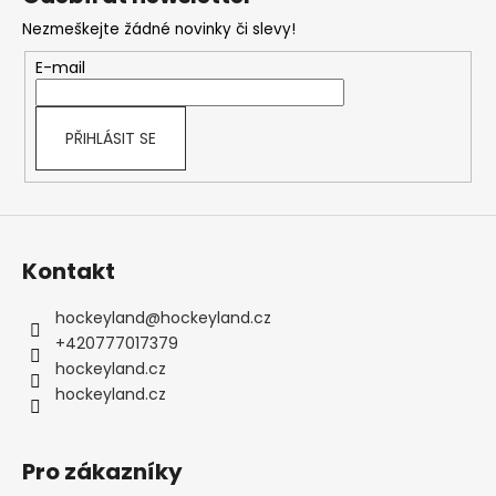
p
Nezmeškejte žádné novinky či slevy!
a
t
E-mail
í
PŘIHLÁSIT SE
Kontakt
hockeyland
@
hockeyland.cz
+420777017379
hockeyland.cz
hockeyland.cz
Pro zákazníky