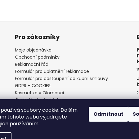
Pro zákazníky
Moje objednávka
Obchodní podmínky
Reklamační řád
1
Formulář pro uplatnění reklamace
Formulář pro odstoupení od kupní smlouvy
GDPR + COOKIES
Kosmetika v Olomouci
2
Často kladené otázky
používá soubory cookie. Dalším
Odmítnout
S
m tohoto webu vyjadřujete
2
ejich používáním.