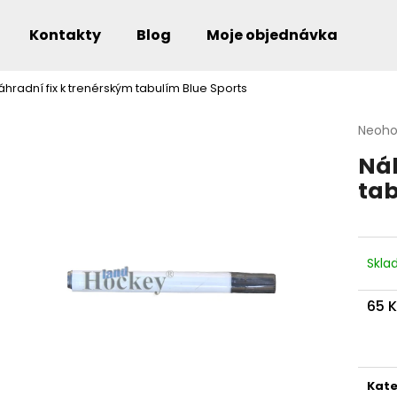
Kontakty
Blog
Moje objednávka
áhradní fix k trenérským tabulím Blue Sports
Co potřebujete najít?
Průmě
Neoh
hodno
Náh
produ
je
tab
0,0
Doporučujeme
z
5
hvězdi
Skl
65 
Měr
cena
Kate