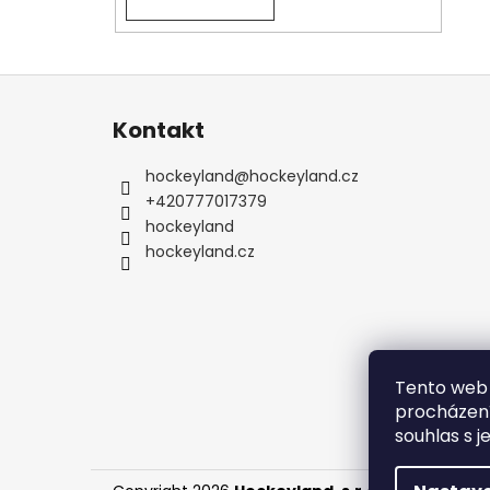
Z
á
Kontakt
p
a
hockeyland
@
hockeyland.cz
t
+420777017379
í
hockeyland
hockeyland.cz
Tento web 
procházení
souhlas s j