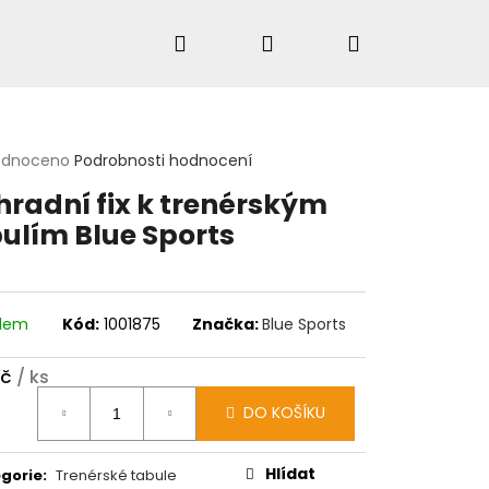
Hledat
Přihlášení
Nákupní
košík
rné
odnoceno
Podrobnosti hodnocení
cení
HLEDAT
radní fix k trenérským
ktu
ulím Blue Sports
ček.
adem
Kód:
1001875
Značka:
Blue Sports
Kč
/ ks
ná
DO KOŠÍKU
:
Hlídat
gorie
:
Trenérské tabule