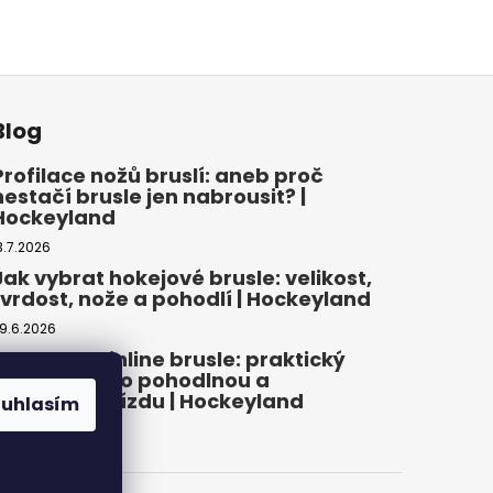
Blog
Profilace nožů bruslí: aneb proč
nestačí brusle jen nabrousit? |
Hockeyland
3.7.2026
Jak vybrat hokejové brusle: velikost,
tvrdost, nože a pohodlí | Hockeyland
9.6.2026
Jak vybrat inline brusle: praktický
průvodce pro pohodlnou a
bezpečnou jízdu | Hockeyland
ouhlasím
2.6.2026