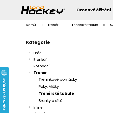
K
Přejít
na
o
Ozonové čištění
obsah
Zpět
Zpět
š
do
do
í
Domů
Trenér
Trenérské tabule
N
k
obchodu
obchodu
P
o
Přeskočit
Kategorie
s
kategorie
t
Hráč
r
Brankář
a
Rozhodčí
n
Trenér
n
Tréninkové pomůcky
í
Puky, Míčky
p
Trenérské tabule
a
Branky a sítě
n
e
Inline