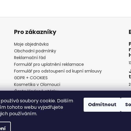
Pro zákazníky
Moje objednávka
Obchodní podmínky
Reklamační řád
1
Formulář pro uplatnění reklamace
Formulář pro odstoupení od kupní smlouvy
GDPR + COOKIES
Kosmetika v Olomouci
2
Často kladené otázky
používá soubory cookie. Dalším
Odmítnout
S
m tohoto webu vyjadřujete
2
ejich používáním.
ní
áva vyhrazena.
Upravit nastavení cookies