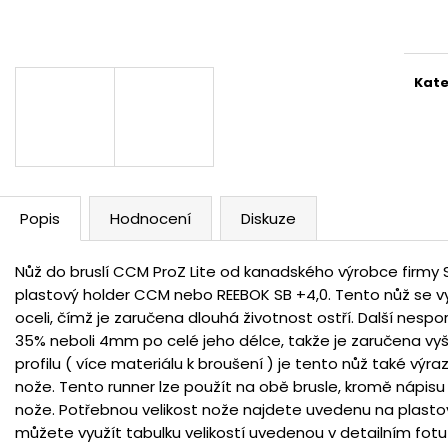
Měr
cena
Kate
Popis
Hodnocení
Diskuze
Nůž do bruslí CCM ProZ Lite od kanadského výrobce firmy S
plastový holder CCM nebo REEBOK SB +4,0. Tento nůž se vy
oceli, čímž je zaručena dlouhá životnost ostří. Další nespo
35% neboli 4mm po celé jeho délce, takže je zaručena vyš
profilu ( více materiálu k broušení ) je tento nůž také výr
nože. Tento runner lze použít na obě brusle, kromě nápisu n
nože. Potřebnou velikost nože najdete uvedenu na plastov
můžete využít tabulku velikostí uvedenou v detailním fot