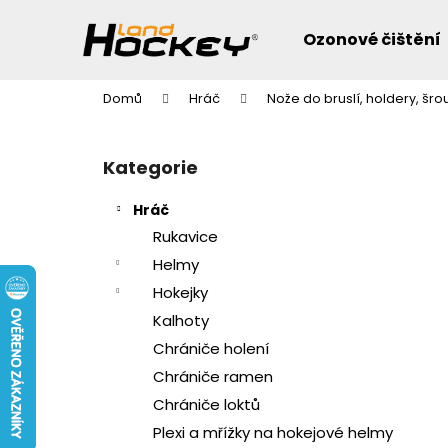
K
Přejít
na
o
Ozonové čištění
obsah
Zpět
Zpět
š
do
do
í
Domů
Hráč
Nože do bruslí, holdery, šro
k
obchodu
obchodu
P
o
Přeskočit
Kategorie
s
kategorie
t
Hráč
r
Rukavice
a
Helmy
n
Hokejky
n
Kalhoty
í
Chrániče holení
p
a
Chrániče ramen
n
Chrániče loktů
e
Plexi a mřížky na hokejové helmy