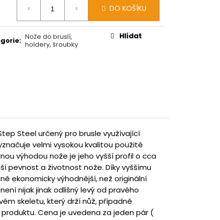
ná
DO KOŠÍKU
:
Hlídat
Nože do bruslí,
gorie
:
holdery, šroubky
tep Steel určený pro brusle využívající
značuje velmi vysokou kvalitou použité
rnou výhodou nože je jeho vyšší profil o cca
ší pevnost a životnost nože. Díky vyššímu
azně ekonomicky výhodnější, než originální
ení nijak jinak odlišný levý od pravého
ém skeletu, který drží nůž, případně
u produktu. Cena je uvedena za jeden pár (