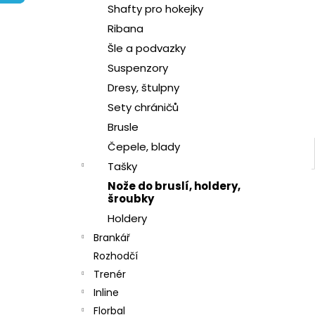
l
Shafty pro hokejky
Ribana
Šle a podvazky
Suspenzory
Dresy, štulpny
Sety chráničů
Brusle
Čepele, blady
Tašky
Nože do bruslí, holdery,
šroubky
Holdery
Brankář
Rozhodčí
Trenér
Inline
Florbal