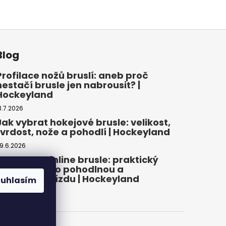
Blog
Profilace nožů bruslí: aneb proč
nestačí brusle jen nabrousit? |
Hockeyland
3.7.2026
Jak vybrat hokejové brusle: velikost,
tvrdost, nože a pohodlí | Hockeyland
9.6.2026
Jak vybrat inline brusle: praktický
průvodce pro pohodlnou a
bezpečnou jízdu | Hockeyland
ouhlasím
2.6.2026