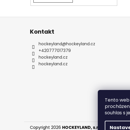
Z
á
Kontakt
p
a
hockeyland
@
hockeyland.cz
t
+420777017379
í
hockeyland.cz
hockeyland.cz
Tento web 
procházení
souhlas s j
Nastave
Copyright 2026
HOCKEYLAND, s.r.o.
. Všechna pr