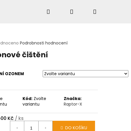
Hledat
Přihlášení
Nákupní
košík
rné
odnoceno
Podrobnosti hodnocení
cení
HLEDAT
nové čištění
ktu
ĚNÍ OZONEM
ček.
te
Kód:
Zvolte
Značka:
antu
variantu
Raptor-X
500 Kč
/ ks
ná
DO KOŠÍKU
: