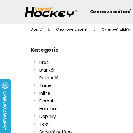
K
Přejít
na
o
Ozonové čištění
obsah
Zpět
Zpět
š
do
do
í
Domů
Ozonové čištění
Ozonové čištění
k
obchodu
obchodu
P
o
Přeskočit
Kategorie
s
kategorie
t
Hráč
r
Brankář
a
Rozhodčí
n
Trenér
n
Inline
í
Florbal
p
Hokejbal
a
Doplňky
n
Textil
e
Servisní potřeby