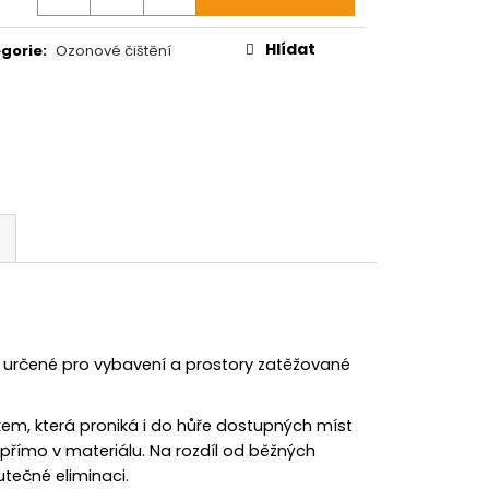
Hlídat
gorie
:
Ozonové čištění
u určené pro vybavení a prostory zatěžované
nkem, která proniká i do hůře dostupných míst
přímo v materiálu. Na rozdíl od běžných
utečné eliminaci.