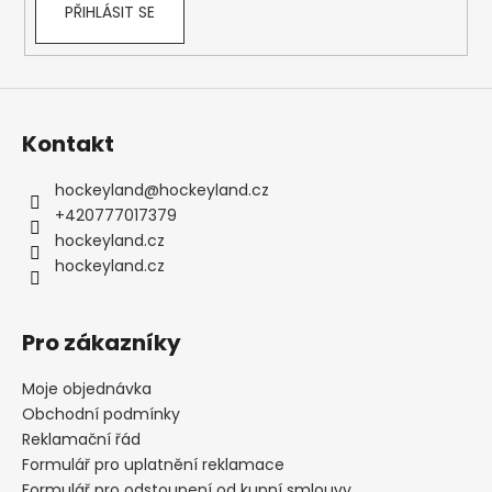
PŘIHLÁSIT SE
Kontakt
hockeyland
@
hockeyland.cz
+420777017379
hockeyland.cz
hockeyland.cz
Pro zákazníky
Moje objednávka
Obchodní podmínky
Reklamační řád
Formulář pro uplatnění reklamace
Formulář pro odstoupení od kupní smlouvy