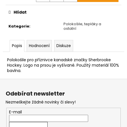
cena:
Hlídat
Polokošile, tepláky a
Kategorie
:
ostatní
Popis
Hodnocení
Diskuze
Polokošile pro příznivce kanadské značky Sherbrooke
Hockey. Logo na prsou je vyšívané. Použitý materiál 100%
bavlna.
Z
á
Odebírat newsletter
p
Nezmeškejte žádné novinky či slevy!
a
t
E-mail
í