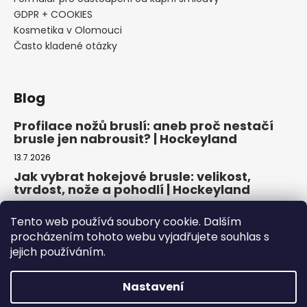
GDPR + COOKIES
Kosmetika v Olomouci
Často kladené otázky
Blog
Profilace nožů bruslí: aneb proč nestačí
brusle jen nabrousit? | Hockeyland
13.7.2026
Jak vybrat hokejové brusle: velikost,
tvrdost, nože a pohodlí | Hockeyland
29.6.2026
Tento web používá soubory cookie. Dalším
Jak vybrat inline brusle: praktický
procházením tohoto webu vyjadřujete souhlas s
průvodce pro pohodlnou a bezpečnou
jejich používáním.
jízdu | Hockeyland
22.6.2026
Nastavení