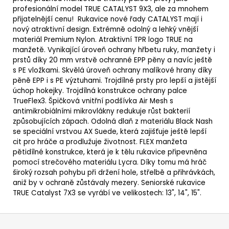
profesionální model TRUE CATALYST 9X3, ale za mnohem
přijatelnější cenu! Rukavice nové řady CATALYST mají i
nový atraktivní design.
Extrémně odolný a lehký vnější
materiál Premium Nylon.
Atraktivní TPR logo TRUE na
manžetě.
Vynikající úroveň ochrany hřbetu ruky, manžety i
prstů díky 20 mm vrstvě ochranné EPP pěny a navíc ještě
s PE vložkami.
Skvělá úroveň ochrany malíkové hrany díky
pěně EPP i s PE výztuhami.
Trojdílné prsty pro lepší a jistější
úchop hokejky.
Trojdílná konstrukce ochrany palce
TrueFlex3.
Špičková vnitřní podšívka Air Mesh s
antimikrobiálními mikrovlákny redukuje růst bakterií
způsobujících zápach.
Odolná dlaň z materiálu Black Nash
se speciální vrstvou AX Suede, která zajišťuje ještě lepší
cit pro hráče a prodlužuje životnost.
FLEX manžeta
pětidílné konstrukce, která je k tělu rukavice připevněna
pomocí strečového materiálu Lycra. Díky tomu má hráč
široký rozsah pohybu při držení hole, střelbě a přihrávkách,
aniž by v ochraně zůstávaly mezery. Seniorské rukavice
TRUE Catalyst 7X3 se vyrábí ve velikostech
: 13", 14", 15".
Z