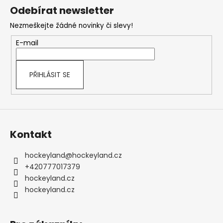
á
Odebírat newsletter
p
Nezmeškejte žádné novinky či slevy!
a
t
E-mail
í
PŘIHLÁSIT SE
Kontakt
hockeyland
@
hockeyland.cz
+420777017379
hockeyland.cz
hockeyland.cz