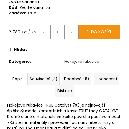
Zvolte variantu
Kód:
Zvolte variantu
Značka:
True
/ ks
DO KOŠÍKU
2 780 Kč
Měrná
cena:
Hlídat
Kategorie
:
Hokejové rukavice
Popis
Související (8)
Podobné (8)
Hodnocení
Diskuze
Hokejové rukavice TRUE Catalyst 7X3 je nejnovější
špičkový model komfortních rukavic TRUE řady CATALYST.
Kromě dlaně a materiálu vnějšího povrchu používá model
7X3 stejné materiály i provedení ochrany hřbetu ruky a
prstů, pružnou manžetu a třídílný palec i prsty jako