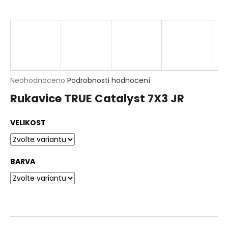
t
?
HLEDAT
D
Průměrné
Neohodnoceno
Podrobnosti hodnocení
o
hodnocení
p
Rukavice TRUE Catalyst 7X3 JR
produktu
o
je
r
0,0
u
VELIKOST
z
č
5
u
hvězdiček.
j
e
BARVA
m
e