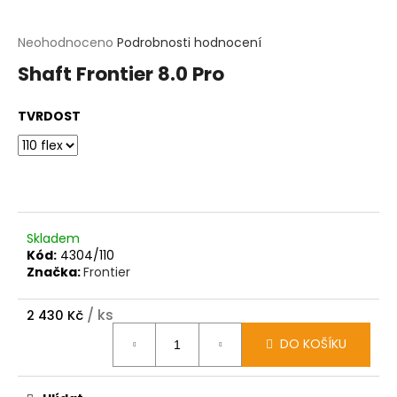
t
?
Průměrné
Neohodnoceno
Podrobnosti hodnocení
hodnocení
Shaft Frontier 8.0 Pro
produktu
HLEDAT
je
0,0
TVRDOST
z
D
5
o
hvězdiček.
p
o
r
u
č
Skladem
u
Kód:
4304/110
j
Značka:
Frontier
e
m
e
/ ks
2 430 Kč
Měrná
DO KOŠÍKU
cena: