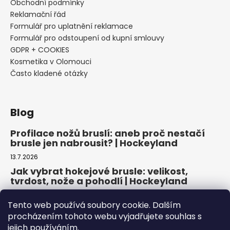
Obchodní podmínky
Reklamační řád
Formulář pro uplatnění reklamace
Formulář pro odstoupení od kupní smlouvy
GDPR + COOKIES
Kosmetika v Olomouci
Často kladené otázky
Blog
Profilace nožů bruslí: aneb proč nestačí
brusle jen nabrousit? | Hockeyland
13.7.2026
Jak vybrat hokejové brusle: velikost,
tvrdost, nože a pohodlí | Hockeyland
29.6.2026
Tento web používá soubory cookie. Dalším
Jak vybrat inline brusle: praktický
procházením tohoto webu vyjadřujete souhlas s
průvodce pro pohodlnou a bezpečnou
jejich používáním.
jízdu | Hockeyland