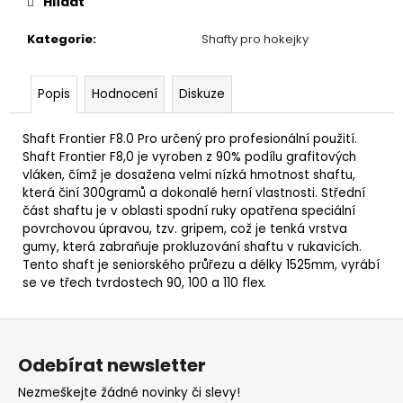
Hlídat
Kategorie
:
Shafty pro hokejky
Popis
Hodnocení
Diskuze
Shaft Frontier F8.0 Pro určený pro profesionální použití.
Shaft Frontier F8,0 je vyroben z 90% podílu grafitových
vláken, čímž je dosažena velmi nízká hmotnost shaftu,
která činí 300gramů a dokonalé herní vlastnosti. Střední
část shaftu je v oblasti spodní ruky opatřena speciální
povrchovou úpravou, tzv. gripem, což je tenká vrstva
gumy, která zabraňuje prokluzování shaftu v rukavicích.
Tento shaft je seniorského průřezu a délky 1525mm, vyrábí
se ve třech tvrdostech 90, 100 a 110 flex.
Z
á
Odebírat newsletter
p
Nezmeškejte žádné novinky či slevy!
a