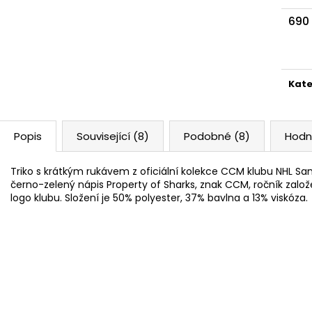
690
Měr
cena
Kate
Popis
Související (8)
Podobné (8)
Hodn
Triko s krátkým rukávem z oficiální kolekce CCM klubu NHL San
černo-zelený nápis Property of Sharks, znak CCM, ročník zalo
logo klubu. Složení je 50% polyester, 37% bavlna a 13% viskóza.