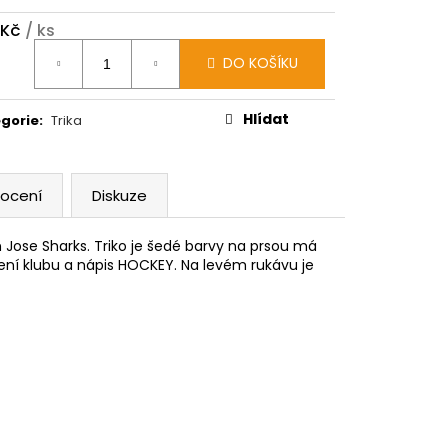
 Kč
/ ks
ná
DO KOŠÍKU
:
Hlídat
gorie
:
Trika
ocení
Diskuze
 Jose Sharks. Triko je šedé barvy na prsou má
žení klubu a nápis HOCKEY. Na levém rukávu je