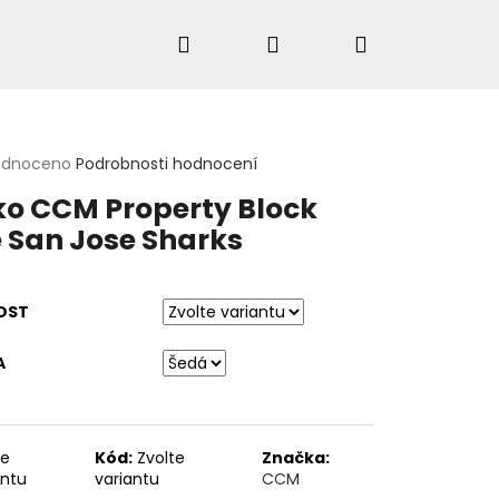
Hledat
Přihlášení
Nákupní
košík
rné
odnoceno
Podrobnosti hodnocení
cení
HLEDAT
ko CCM Property Block
ktu
 San Jose Sharks
ček.
OST
A
te
Kód:
Zvolte
Značka:
antu
variantu
CCM