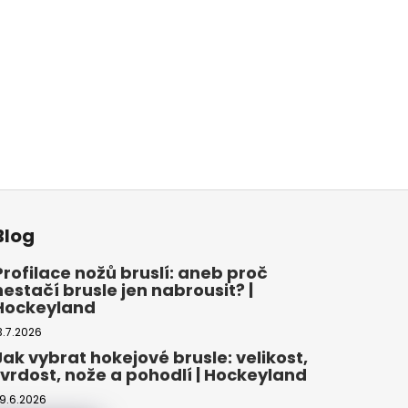
Blog
Profilace nožů bruslí: aneb proč
nestačí brusle jen nabrousit? |
Hockeyland
3.7.2026
Jak vybrat hokejové brusle: velikost,
tvrdost, nože a pohodlí | Hockeyland
9.6.2026