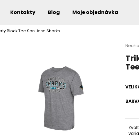
Kontakty
Blog
Moje objednávka
rty Block Tee San Jose Sharks
Co potřebujete najít?
Průmě
Neoh
hodno
Tri
produ
je
Tee
0,0
Doporučujeme
z
5
hvězdi
VELIK
BARV
Zvol
vari