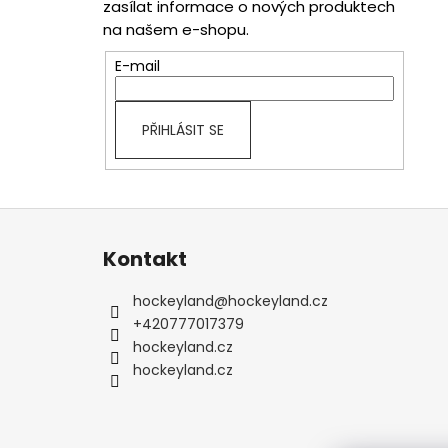
zasílat informace o nových produktech
na našem e-shopu.
E-mail
PŘIHLÁSIT SE
Z
á
Kontakt
p
a
hockeyland
@
hockeyland.cz
t
+420777017379
í
hockeyland.cz
hockeyland.cz