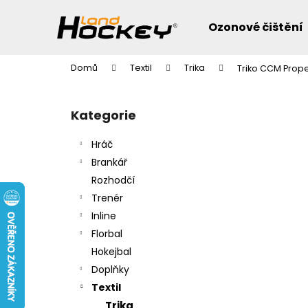
K
Přejít
na
o
Ozonové čištění
obsah
Zpět
Zpět
š
do
do
í
Domů
Textil
Trika
Triko CCM Prope
k
obchodu
obchodu
P
o
Přeskočit
Kategorie
s
kategorie
t
Hráč
r
Brankář
a
Rozhodčí
n
Trenér
n
Inline
í
Florbal
p
Hokejbal
a
Doplňky
n
Textil
e
Trika