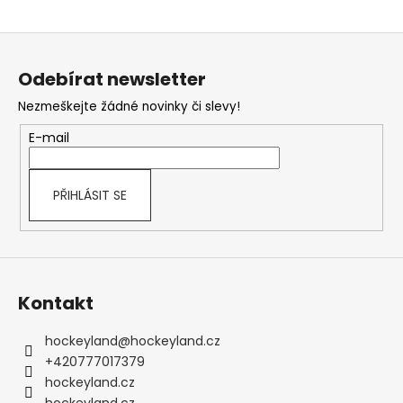
Z
á
Odebírat newsletter
p
Nezmeškejte žádné novinky či slevy!
a
t
E-mail
í
PŘIHLÁSIT SE
Kontakt
hockeyland
@
hockeyland.cz
+420777017379
hockeyland.cz