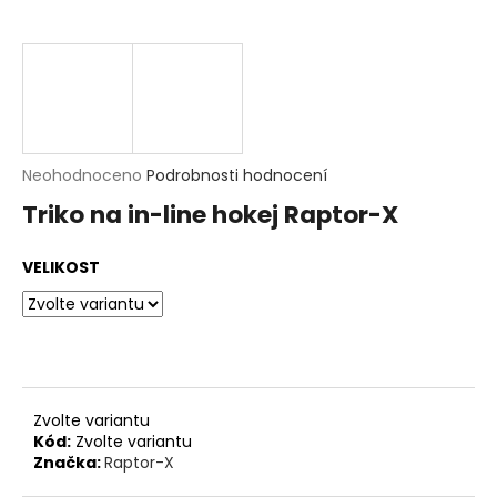
t
?
HLEDAT
D
Průměrné
Neohodnoceno
Podrobnosti hodnocení
o
hodnocení
p
Triko na in-line hokej Raptor-X
produktu
o
je
r
0,0
u
VELIKOST
z
č
5
u
hvězdiček.
j
e
m
e
Zvolte variantu
Kód:
Zvolte variantu
Značka:
Raptor-X