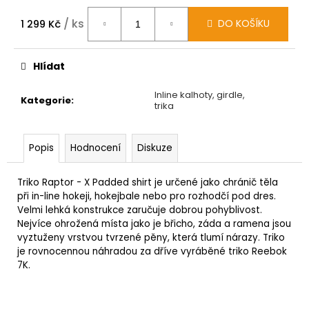
/ ks
DO KOŠÍKU
1 299 Kč
Měrná
cena:
Hlídat
Inline kalhoty, girdle,
Kategorie
:
trika
Popis
Hodnocení
Diskuze
Triko Raptor - X Padded shirt je určené jako chránič těla
při in-line hokeji, hokejbale nebo pro rozhodčí pod dres.
Velmi lehká konstrukce zaručuje dobrou pohyblivost.
Nejvíce ohrožená místa jako je břicho, záda a ramena jsou
vyztuženy vrstvou tvrzené pěny, která tlumí nárazy. Triko
je rovnocennou náhradou za dříve vyráběné triko Reebok
7K.