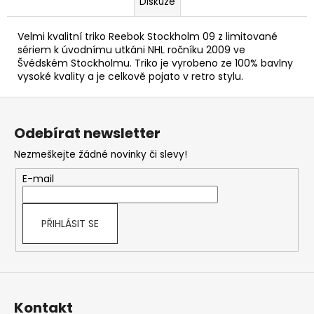
Diskuze
Velmi kvalitní triko Reebok Stockholm 09 z limitované
sériem k úvodnímu utkáni NHL ročníku 2009 ve
Švédském Stockholmu. Triko je vyrobeno ze 100% bavlny
vysoké kvality a je celkově pojato v retro stylu.
Z
á
Odebírat newsletter
p
Nezmeškejte žádné novinky či slevy!
a
t
E-mail
í
PŘIHLÁSIT SE
Kontakt