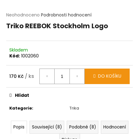
t
?
Průměrné
Neohodnoceno
Podrobnosti hodnocení
hodnocení
Triko REEBOK Stockholm Logo
produktu
HLEDAT
je
0,0
z
D
Skladem
5
o
Kód:
1002060
hvězdiček.
p
o
r
u
/ ks
DO KOŠÍKU
170 Kč
č
Měrná
u
cena:
j
Hlídat
e
m
Kategorie
:
Trika
e
Popis
Související (8)
Podobné (8)
Hodnocení