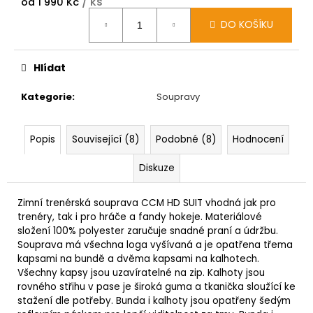
/ ks
od
1 990 Kč
Měrná
DO KOŠÍKU
cena:
Hlídat
Kategorie
:
Soupravy
Popis
Související (8)
Podobné (8)
Hodnocení
Diskuze
Zimní trenérská souprava CCM HD SUIT vhodná jak pro
trenéry, tak i pro hráče a fandy hokeje. Materiálové
složení 100% polyester zaručuje snadné praní a údržbu.
Souprava má všechna loga vyšívaná a je opatřena třema
kapsami na bundě a dvěma kapsami na kalhotech.
Všechny kapsy jsou uzavíratelné na zip. Kalhoty jsou
rovného střihu v pase je široká guma a tkanička sloužící ke
stažení dle potřeby. Bunda i kalhoty jsou opatřeny šedým