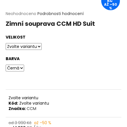
KČ
t
AŽ –50
?
%
Průměrné
Neohodnoceno
Podrobnosti hodnocení
hodnocení
Zimní souprava CCM HD Suit
produktu
HLEDAT
je
0,0
VELIKOST
z
D
5
o
hvězdiček.
p
o
BARVA
r
u
č
u
j
e
m
Zvolte variantu
e
Kód:
Zvolte variantu
Značka:
CCM
od 3 990 Kč
až –50 %