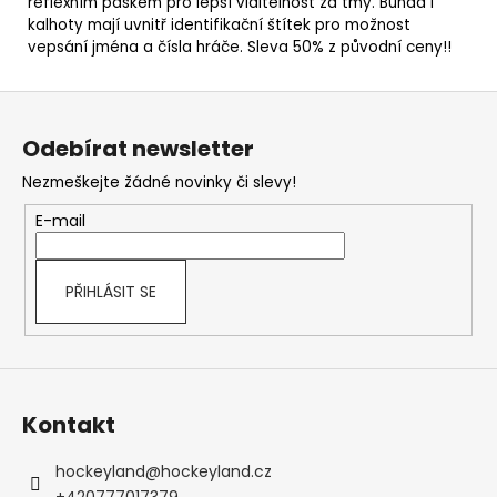
reflexním páskem pro lepší viditelnost za tmy. Bunda i
kalhoty mají uvnitř identifikační štítek pro možnost
vepsání jména a čísla hráče. Sleva 50% z původní ceny!!
Z
á
Odebírat newsletter
p
Nezmeškejte žádné novinky či slevy!
a
t
E-mail
í
PŘIHLÁSIT SE
Kontakt
hockeyland
@
hockeyland.cz