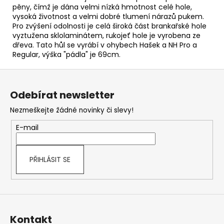
pěny, čímž je dána velmi nízká hmotnost celé hole,
vysoká životnost a velmi dobré tlumení nárazů pukem.
Pro zvýšení odolnosti je celá široká část brankařské hole
vyztužena sklolaminátem, rukojeť hole je vyrobena ze
dřeva. Tato hůl se vyrábí v ohybech Hašek a NH Pro a
Regular, výška "pádla" je 69cm.
Z
á
Odebírat newsletter
p
Nezmeškejte žádné novinky či slevy!
a
t
E-mail
í
PŘIHLÁSIT SE
Kontakt