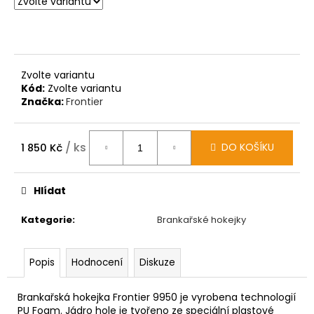
Zvolte variantu
Kód:
Zvolte variantu
Značka:
Frontier
/ ks
DO KOŠÍKU
1 850 Kč
Měrná
cena:
Hlídat
Kategorie
:
Brankařské hokejky
Popis
Hodnocení
Diskuze
Brankařská hokejka Frontier 9950 je vyrobena technologií
PU Foam. Jádro hole je tvořeno ze speciální plastové