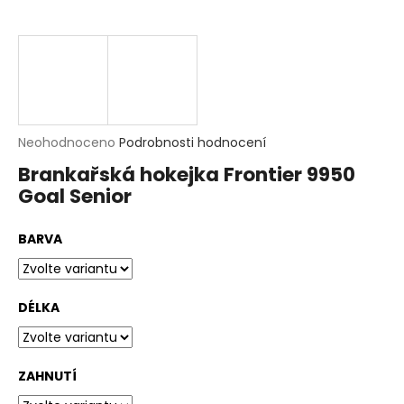
t
?
HLEDAT
D
Průměrné
Neohodnoceno
Podrobnosti hodnocení
o
hodnocení
p
Brankařská hokejka Frontier 9950
produktu
o
Goal Senior
je
r
0,0
u
z
č
BARVA
5
u
hvězdiček.
j
e
m
DÉLKA
e
ZAHNUTÍ