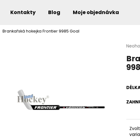
Kontakty
Blog
Moje objednávka
Brankařská hokejka Frontier 9985 Goal
Co potřebujete najít?
Průmě
Neoh
hodno
Bra
produ
je
998
0,0
Doporučujeme
z
5
hvězdi
DÉLK
ZAHN
Zvol
vari