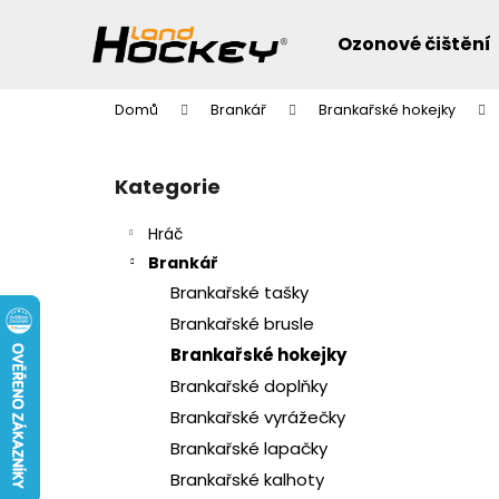
K
Přejít
na
o
Ozonové čištění
obsah
Zpět
Zpět
š
do
do
í
Domů
Brankář
Brankařské hokejky
k
obchodu
obchodu
P
o
Přeskočit
Kategorie
s
kategorie
t
Hráč
r
Brankář
a
Brankařské tašky
n
Brankařské brusle
n
Brankařské hokejky
í
Brankařské doplňky
p
Brankařské vyrážečky
a
n
Brankařské lapačky
e
Brankařské kalhoty