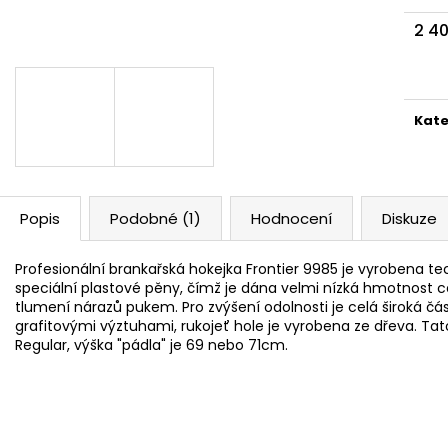
2 4
Měr
cena
Kate
Popis
Podobné (1)
Hodnocení
Diskuze
Profesionální brankařská hokejka Frontier 9985 je vyrobena te
speciální plastové pěny, čímž je dána velmi nízká hmotnost ce
tlumení nárazů pukem. Pro zvýšení odolnosti je celá široká č
grafitovými výztuhami, rukojeť hole je vyrobena ze dřeva. Tat
Regular, výška "pádla" je 69 nebo 71cm.