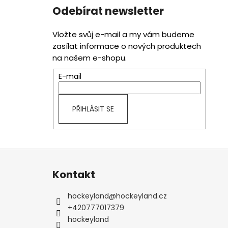
Odebírat newsletter
Vložte svůj e-mail a my vám budeme
zasílat informace o nových produktech
na našem e-shopu.
E-mail
PŘIHLÁSIT SE
Z
á
Kontakt
p
a
hockeyland
@
hockeyland.cz
t
+420777017379
í
hockeyland