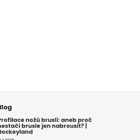
Blog
Profilace nožů bruslí: aneb proč
nestačí brusle jen nabrousit? |
Hockeyland