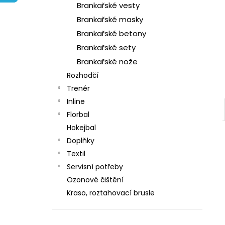
l
Brankařské vesty
Brankařské masky
Brankařské betony
Brankařské sety
Brankařské nože
Rozhodčí
Trenér
Inline
Florbal
Hokejbal
Doplňky
Textil
Servisní potřeby
Ozonové čištění
Kraso, roztahovací brusle