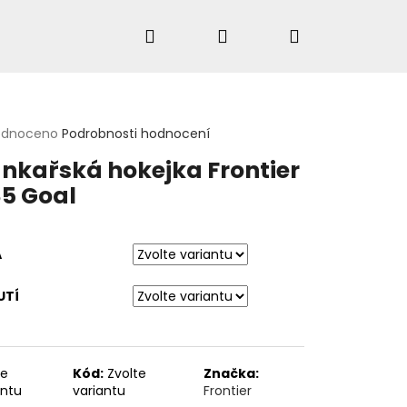
Hledat
Přihlášení
Nákupní
košík
rné
odnoceno
Podrobnosti hodnocení
cení
HLEDAT
nkařská hokejka Frontier
ktu
5 Goal
ček.
A
UTÍ
te
Kód:
Zvolte
Značka:
antu
variantu
Frontier