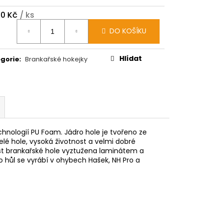
00 Kč
/ ks
ná
DO KOŠÍKU
:
Hlídat
gorie
:
Brankařské hokejky
chnologií PU Foam. Jádro hole je tvořeno ze
lé hole, vysoká životnost a velmi dobré
ást brankařské hole vyztužena laminátem a
o hůl se vyrábí v ohybech Hašek, NH Pro a