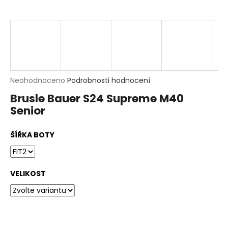
t
?
HLEDAT
D
Průměrné
Neohodnoceno
Podrobnosti hodnocení
o
hodnocení
p
Brusle Bauer S24 Supreme M40
produktu
o
Senior
je
r
0,0
u
z
č
ŠÍŘKA BOTY
5
u
hvězdiček.
j
e
m
VELIKOST
e