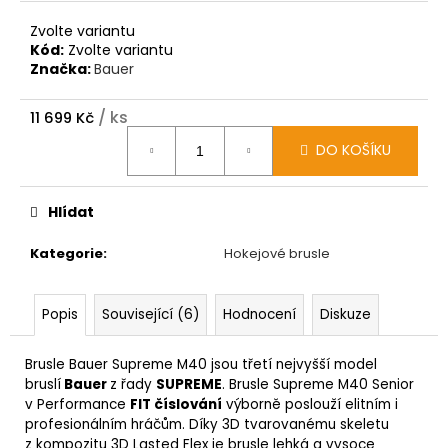
Zvolte variantu
Kód:
Zvolte variantu
Značka:
Bauer
/ ks
11 699 Kč
Měrná
DO KOŠÍKU
cena:
Hlídat
Kategorie
:
Hokejové brusle
Popis
Související (6)
Hodnocení
Diskuze
Brusle Bauer Supreme M40 jsou třetí nejvyšší model
bruslí
Bauer
z řady
SUPREME
. Brusle Supreme M40 Senior
v Performance
FIT číslování
výborně poslouží elitním i
profesionálním hráčům. Díky 3D tvarovanému skeletu
z kompozitu 3D Lasted Flex je brusle lehká a vysoce