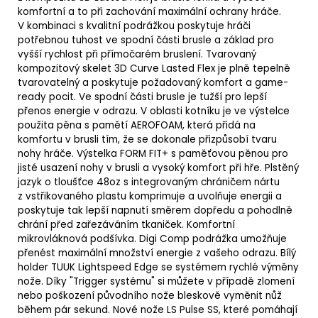
komfortní a to při zachování maximální ochrany hráče.
V kombinaci s kvalitní podrážkou poskytuje hráči
potřebnou tuhost ve spodní části brusle a základ pro
vyšší rychlost při přímočarém bruslení.
Tvarovaný
kompozitový skelet 3D Curve Lasted Flex je plně tepelně
tvarovatelný a poskytuje požadovaný komfort a game-
ready pocit. Ve spodní části brusle je tužší pro lepší
přenos energie v odrazu. V oblasti kotníku je ve výstelce
použita pěna s pamětí AEROFOAM, která přidá na
komfortu v brusli tím, že se dokonale přizpůsobí tvaru
nohy hráče. Výstelka FORM FIT+ s paměťovou pěnou pro
jisté usazení nohy v brusli a vysoký komfort při hře. Plstěný
jazyk o tloušťce 48oz s integrovaným chráničem nártu
z vstřikovaného plastu komprimuje a uvolňuje energii a
poskytuje tak lepší napnutí směrem dopředu a pohodlně
chrání před zařezáváním tkaniček. Komfortní
mikrovláknová podšívka. Digi Comp podrážka umožňuje
přenést maximální množství energie z vašeho odrazu. Bílý
holder TUUK Lightspeed Edge se systémem rychlé výměny
nože. Díky "Trigger systému" si můžete v případě zlomení
nebo poškození původního nože bleskově vyměnit nůž
během pár sekund. Nové nože LS Pulse SS, které pomáhají