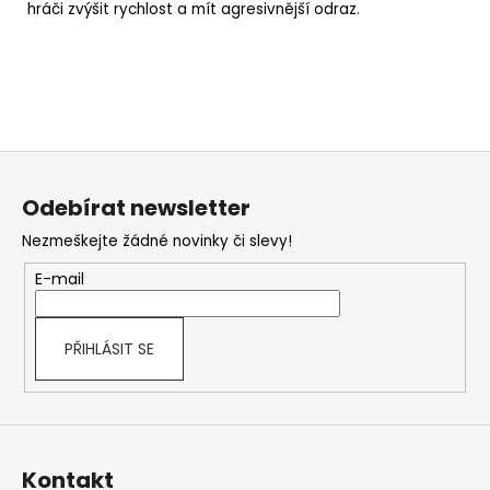
hráči zvýšit rychlost a mít agresivnější odraz.
Z
á
Odebírat newsletter
p
Nezmeškejte žádné novinky či slevy!
a
t
E-mail
í
PŘIHLÁSIT SE
Kontakt