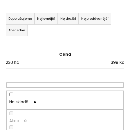
t
?
Ř
a
Doporučujeme
Nejlevnější
Nejdražší
Nejprodávanější
z
HLEDAT
e
Abecedně
n
í
D
o
p
p
r
Cena
o
o
230
Kč
399
Kč
r
d
u
u
č
k
u
t
j
ů
e
m
Na skladě
e
4
Akce
0