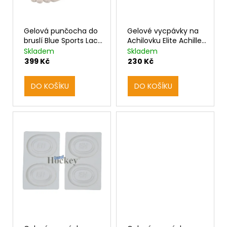
d
u
k
Gelová punčocha do
Gelové vycpávky na
t
bruslí Blue Sports Lace
Achilovku Elite Achilles
ů
Bit Protector
Heel Gel Pad
Skladem
Skladem
399 Kč
230 Kč
DO KOŠÍKU
DO KOŠÍKU