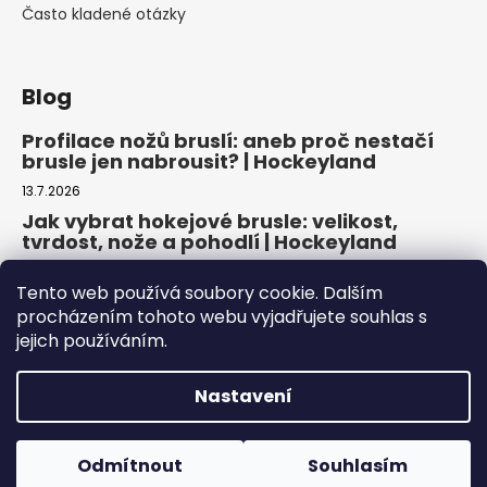
Často kladené otázky
Blog
Profilace nožů bruslí: aneb proč nestačí
brusle jen nabrousit? | Hockeyland
13.7.2026
Jak vybrat hokejové brusle: velikost,
tvrdost, nože a pohodlí | Hockeyland
29.6.2026
Tento web používá soubory cookie. Dalším
Jak vybrat inline brusle: praktický
procházením tohoto webu vyjadřujete souhlas s
průvodce pro pohodlnou a bezpečnou
jejich používáním.
jízdu | Hockeyland
22.6.2026
Nastavení
Copyright 2026
HOCKEYLAND, s.r.o.
. Všechna práva
Odmítnout
Souhlasím
vyhrazena.
Upravit nastavení cookies