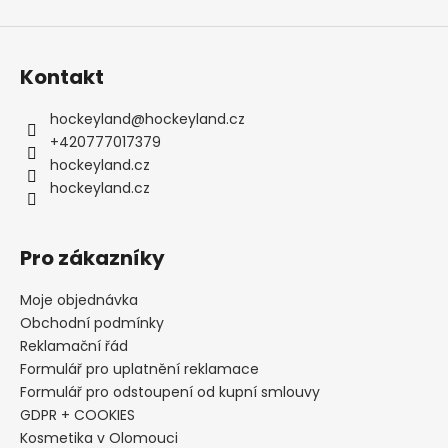
ý
p
i
s
Kontakt
u
hockeyland
@
hockeyland.cz
+420777017379
hockeyland.cz
hockeyland.cz
Pro zákazníky
Moje objednávka
Obchodní podmínky
Reklamační řád
Formulář pro uplatnění reklamace
Formulář pro odstoupení od kupní smlouvy
GDPR + COOKIES
Kosmetika v Olomouci