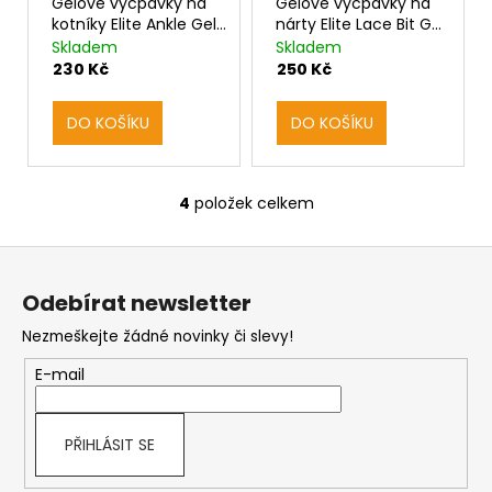
Gelové vycpávky na
Gelové vycpávky na
kotníky Elite Ankle Gel
nárty Elite Lace Bit Gel
Pad
Pad
Skladem
Skladem
230 Kč
250 Kč
DO KOŠÍKU
DO KOŠÍKU
4
položek celkem
O
v
Z
l
á
á
d
Odebírat newsletter
p
a
Nezmeškejte žádné novinky či slevy!
c
a
í
t
E-mail
p
í
r
v
k
PŘIHLÁSIT SE
y
v