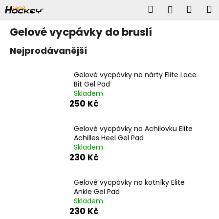
K
Přejít
Hledat
Náku
M
Přihlášen
na
o
obsah
š
Zpět
Zpět
košík
Gelové vycpávky do bruslí
í
k
C
Nejprodávanější
o
p
Gelové vycpávky na nárty Elite Lace
o
Bit Gel Pad
t
Skladem
ř
250 Kč
e
b
Gelové vycpávky na Achilovku Elite
u
Achilles Heel Gel Pad
j
Skladem
e
230 Kč
t
e
n
Gelové vycpávky na kotníky Elite
Ankle Gel Pad
a
Skladem
j
230 Kč
í