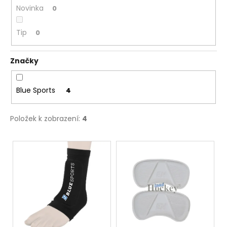
Novinka
0
Tip
0
Značky
Blue Sports
4
Položek k zobrazení:
4
V
ý
p
i
s
p
r
o