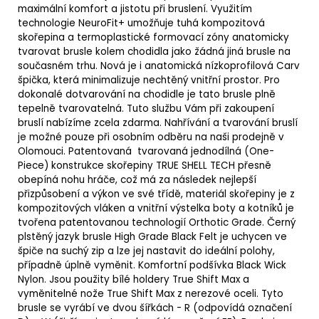
maximální komfort a jistotu při bruslení.
Využitím
technologie NeuroFit+ umožňuje tuhá kompozitová
skořepina a termoplastické formovací zóny anatomicky
tvarovat brusle kolem chodidla jako žádná jiná brusle na
současném trhu. Nová je i anatomická nízkoprofilová Carv
špička, která minimalizuje nechtěný vnitřní prostor.
Pro
dokonalé dotvarování na chodidle je tato brusle plně
t
epelně tvarovatelná. Tuto službu Vám při zakoupení
bruslí nabízíme zcela zdarma. Nahřívání a tvarování bruslí
je možné pouze při osobním odběru na naši prodejně v
Olomouci. P
atentovaná tvarovaná jednodílná (One-
Piece) konstrukce skořepiny TRUE SHELL TECH přesně
obepíná nohu hráče, což má za následek nejlepší
přizpůsobení a výkon ve své třídě, m
ateriál skořepiny je z
kompozitových vláken a vnitřní výstelka boty a kotníků je
tvořena patentovanou technologií
Orthotic Grade. Č
erný
plstěný jazyk brusle High Grade Black Felt je uchycen ve
špiče na suchý zip a lze jej nastavit do ideální polohy,
případně úplně vyměnit.
Komfortní podšívka Black Wick
Nylon. Jsou použity bílé holdery
True Shift Max a
vyměnitelné nože True
Shift Max z nerezové oceli. Tyto
brusle se vyrábí ve dvou šířkách
- R (odpovídá označení