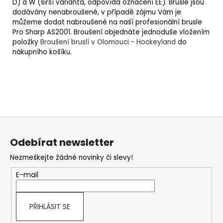
D) a W (širší varianta, odpovídá označení EE).
Brusle jsou
dodávány nenabroušené, v případě zájmu Vám je
můžeme dodat nabroušené na naší profesionální brusle
Pro Sharp AS2001. Broušení objednáte jednoduše vložením
položky
Broušení bruslí v Olomouci - Hockeyland
do
nákupního košíku.
Z
á
Odebírat newsletter
p
Nezmeškejte žádné novinky či slevy!
a
t
E-mail
í
PŘIHLÁSIT SE