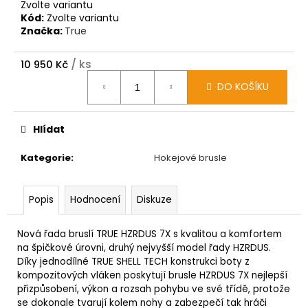
Zvolte variantu
Kód:
Zvolte variantu
Značka:
True
/ ks
10 950 Kč
Měrná
DO KOŠÍKU
cena:
Hlídat
Kategorie
:
Hokejové brusle
Popis
Hodnocení
Diskuze
Nová řada bruslí TRUE HZRDUS 7X s kvalitou a komfortem
na špičkové úrovni, druhý nejvyšší model řady HZRDUS.
Díky jednodílné TRUE SHELL TECH konstrukci boty z
kompozitových vláken poskytují brusle HZRDUS 7X nejlepší
přizpůsobení, výkon a rozsah pohybu ve své třídě, protože
se dokonale tvarují kolem nohy a zabezpečí tak hráči