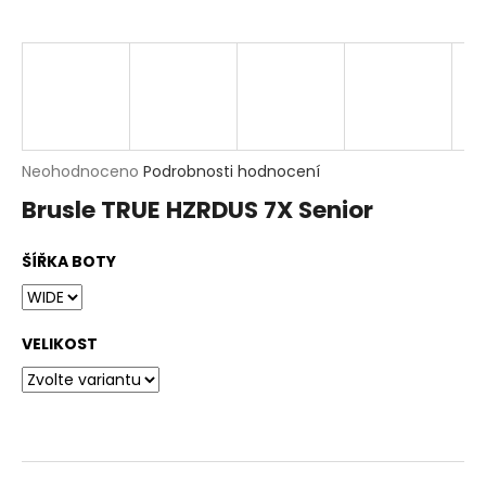
t
?
HLEDAT
D
Průměrné
Neohodnoceno
Podrobnosti hodnocení
o
hodnocení
p
Brusle TRUE HZRDUS 7X Senior
produktu
o
je
r
0,0
u
ŠÍŘKA BOTY
z
č
5
u
hvězdiček.
j
e
VELIKOST
m
e