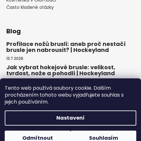
Kosmetika v Olomouci
Často kladené otázky
Blog
Profilace nožů bruslí: aneb proč nestačí
brusle jen nabrousit? | Hockeyland
13.7.2026
Jak vybrat hokejové brusle: velikost,
tvrdost, nože a pohodlí | Hockeyland
29.6.2026
Tento web používá soubory cookie. Dalším
Jak vybrat inline brusle: praktický
procházením tohoto webu vyjadřujete souhlas s
průvodce pro pohodlnou a bezpečnou
jejich používáním.
jízdu | Hockeyland
22.6.2026
Nastavení
Copyright 2026
HOCKEYLAND, s.r.o.
. Všechna práva
Odmítnout
Souhlasím
vyhrazena.
Upravit nastavení cookies