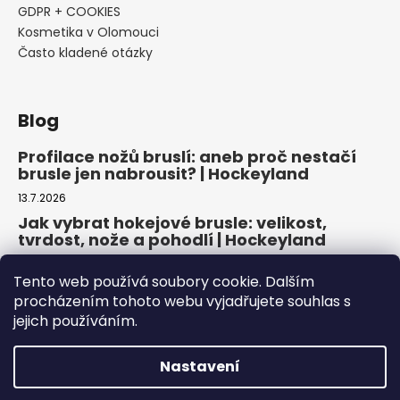
GDPR + COOKIES
Kosmetika v Olomouci
Často kladené otázky
Blog
Profilace nožů bruslí: aneb proč nestačí
brusle jen nabrousit? | Hockeyland
13.7.2026
Jak vybrat hokejové brusle: velikost,
tvrdost, nože a pohodlí | Hockeyland
29.6.2026
Tento web používá soubory cookie. Dalším
Jak vybrat inline brusle: praktický
procházením tohoto webu vyjadřujete souhlas s
průvodce pro pohodlnou a bezpečnou
jejich používáním.
jízdu | Hockeyland
22.6.2026
Nastavení