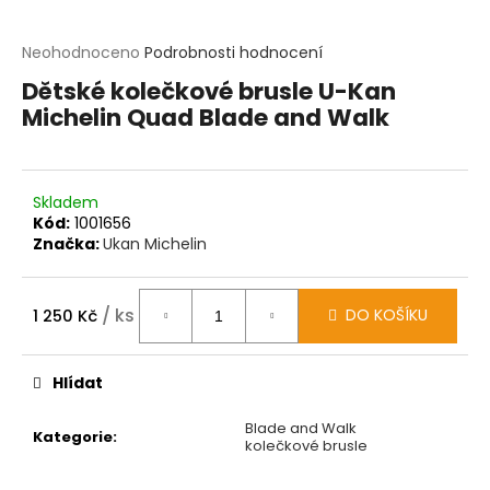
t
?
Průměrné
Neohodnoceno
Podrobnosti hodnocení
hodnocení
Dětské kolečkové brusle U-Kan
produktu
HLEDAT
Michelin Quad Blade and Walk
je
0,0
z
D
5
o
hvězdiček.
p
Skladem
o
Kód:
1001656
r
Značka:
Ukan Michelin
u
č
u
/ ks
DO KOŠÍKU
1 250 Kč
j
Měrná
e
cena:
m
Hlídat
e
Blade and Walk
Kategorie
:
kolečkové brusle