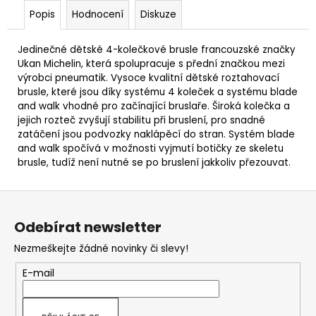
Popis
Hodnocení
Diskuze
Jedinečné dětské 4-kolečkové brusle francouzské značky
Ukan Michelin, která spolupracuje s přední značkou mezi
výrobci pneumatik. Vysoce kvalitní dětské roztahovací
brusle, které jsou díky systému 4 koleček a systému blade
and walk vhodné pro začínající bruslaře. Široká kolečka a
jejich rozteč zvyšují stabilitu při bruslení, pro snadné
zatáčení jsou podvozky naklápěcí do stran. Systém blade
and walk spočívá v možnosti vyjmutí botičky ze skeletu
brusle, tudíž není nutné se po bruslení jakkoliv přezouvat.
Z
á
Odebírat newsletter
p
Nezmeškejte žádné novinky či slevy!
a
t
E-mail
í