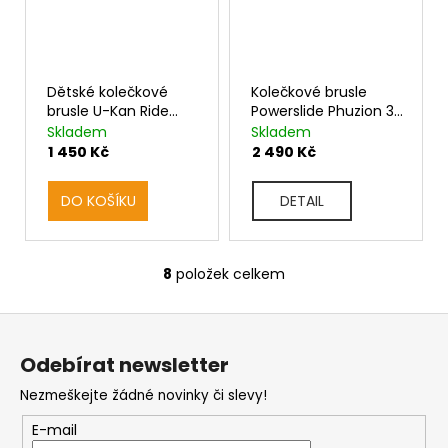
Dětské kolečkové
Kolečkové brusle
brusle U-Kan Ride
Powerslide Phuzion 3
Blade and Walk
Blade and Walk Pure
Skladem
Skladem
1 450 Kč
2 490 Kč
DO KOŠÍKU
DETAIL
8
položek celkem
O
v
Z
l
á
á
d
Odebírat newsletter
p
a
Nezmeškejte žádné novinky či slevy!
c
a
í
t
E-mail
p