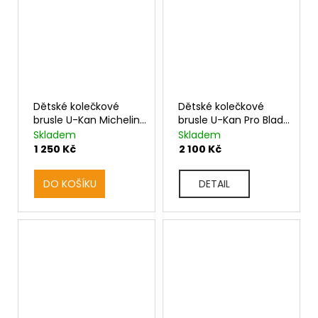
Dětské kolečkové
Dětské kolečkové
brusle U-Kan Michelin
brusle U-Kan Pro Blade
Quad Blade and Walk
and Walk
Skladem
Skladem
1 250 Kč
2 100 Kč
DO KOŠÍKU
DETAIL