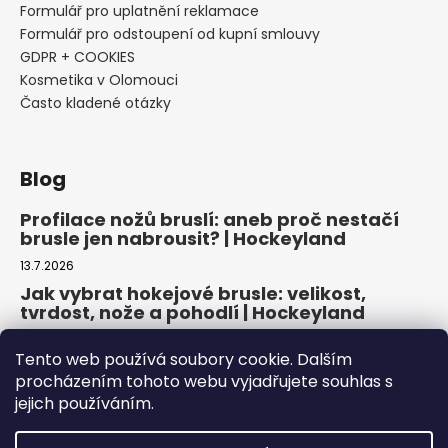
Formulář pro uplatnění reklamace
Formulář pro odstoupení od kupní smlouvy
GDPR + COOKIES
Kosmetika v Olomouci
Často kladené otázky
Blog
Profilace nožů bruslí: aneb proč nestačí
brusle jen nabrousit? | Hockeyland
13.7.2026
Jak vybrat hokejové brusle: velikost,
tvrdost, nože a pohodlí | Hockeyland
29.6.2026
Tento web používá soubory cookie. Dalším
Jak vybrat inline brusle: praktický
procházením tohoto webu vyjadřujete souhlas s
průvodce pro pohodlnou a bezpečnou
jejich používáním.
jízdu | Hockeyland
22.6.2026