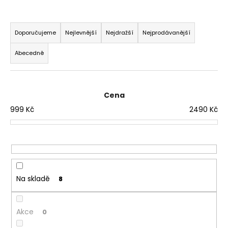
t
?
Ř
a
Doporučujeme
Nejlevnější
Nejdražší
Nejprodávanější
z
HLEDAT
e
Abecedně
n
í
D
o
p
p
r
Cena
o
o
999
Kč
2490
Kč
r
d
u
u
č
k
u
t
j
ů
e
m
Na skladě
e
8
Akce
0