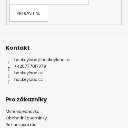
í
r
v
k
PŘIHLÁSIT SE
y
v
ý
p
i
s
Kontakt
u
hockeyland
@
hockeyland.cz
+420777017379
hockeyland.cz
hockeyland.cz
Pro zákazníky
Moje objednávka
Obchodní podmínky
Reklamační řád