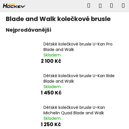
K
Přejít
Hledat
Náku
M
Přihlášen
na
o
obsah
š
Zpět
Zpět
košík
Blade and Walk kolečkové brusle
í
k
C
Nejprodávanější
o
p
Dětské kolečkové brusle U-Kan Pro
o
Blade and Walk
t
Skladem
ř
2 100 Kč
e
b
Dětské kolečkové brusle U-Kan Ride
u
Blade and Walk
j
Skladem
e
1 450 Kč
t
e
n
Dětské kolečkové brusle U-Kan
Michelin Quad Blade and Walk
a
Skladem
j
1 250 Kč
í