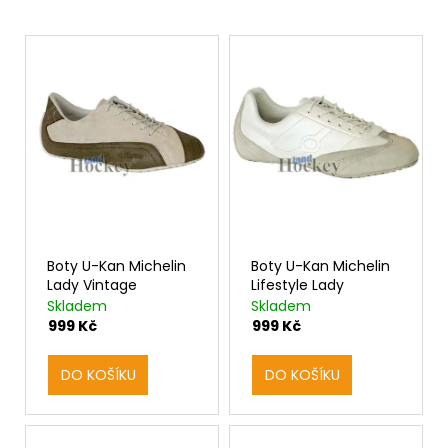
V
ý
p
i
s
p
r
o
d
u
k
Boty U-Kan Michelin
Boty U-Kan Michelin
t
Lady Vintage
Lifestyle Lady
ů
Skladem
Skladem
999 Kč
999 Kč
DO KOŠÍKU
DO KOŠÍKU