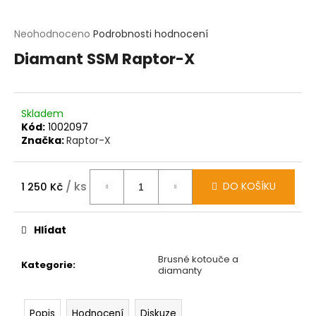
t
?
Průměrné
Neohodnoceno
Podrobnosti hodnocení
hodnocení
Diamant SSM Raptor-X
produktu
HLEDAT
je
0,0
z
D
Skladem
5
o
Kód:
1002097
hvězdiček.
p
Značka:
Raptor-X
o
r
u
č
/ ks
DO KOŠÍKU
1 250 Kč
u
Měrná
j
cena:
e
Hlídat
m
e
Brusné kotouče a
Kategorie
:
diamanty
Popis
Hodnocení
Diskuze