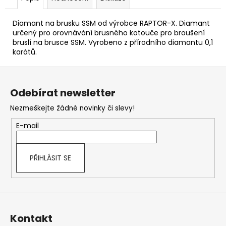
Diamant na brusku SSM od výrobce RAPTOR-X. Diamant
určený pro orovnávání brusného kotouče pro broušení
bruslí na brusce SSM. Vyrobeno z přírodního diamantu 0,1
karátů.
Z
á
Odebírat newsletter
p
Nezmeškejte žádné novinky či slevy!
a
t
E-mail
í
PŘIHLÁSIT SE
Kontakt