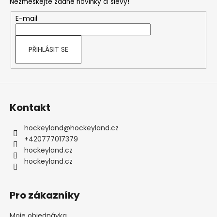
Nezmeškejte žádné novinky či slevy!
a
t
E-mail
í
PŘIHLÁSIT SE
Kontakt
hockeyland
@
hockeyland.cz
+420777017379
hockeyland.cz
hockeyland.cz
Pro zákazníky
Moje objednávka