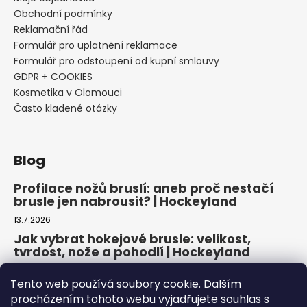
Obchodní podmínky
Reklamační řád
Formulář pro uplatnění reklamace
Formulář pro odstoupení od kupní smlouvy
GDPR + COOKIES
Kosmetika v Olomouci
Často kladené otázky
Blog
Profilace nožů bruslí: aneb proč nestačí
brusle jen nabrousit? | Hockeyland
13.7.2026
Jak vybrat hokejové brusle: velikost,
tvrdost, nože a pohodlí | Hockeyland
29.6.2026
Tento web používá soubory cookie. Dalším
Jak vybrat inline brusle: praktický
procházením tohoto webu vyjadřujete souhlas s
průvodce pro pohodlnou a bezpečnou