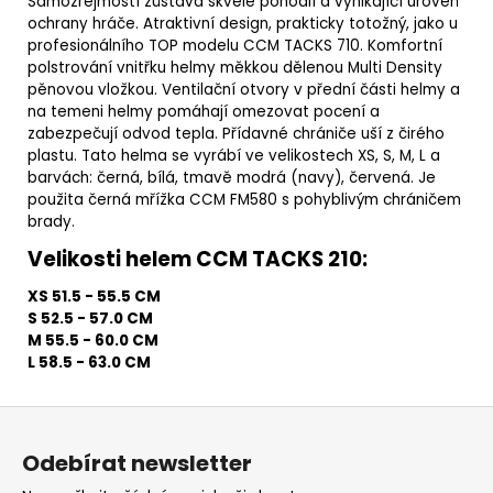
Samozřejmostí zůstává skvělé pohodlí a vynikající úroveň
ochrany hráče. Atraktivní design, prakticky totožný, jako u
profesionálního TOP modelu CCM TACKS 710. Komfortní
polstrování vnitřku helmy měkkou dělenou Multi Density
pěnovou vložkou. Ventilační otvory v přední části helmy a
na temeni helmy pomáhají omezovat pocení a
zabezpečují odvod tepla. Přídavné chrániče uší z čirého
plastu. Tato helma se vyrábí ve velikostech XS, S, M, L a
barvách: černá, bílá, tmavě modrá (navy), červená. Je
použita černá mřížka CCM FM580 s pohyblivým chráničem
brady.
Velikosti helem CCM TACKS 210:
XS 51.5 - 55.5 CM
S 52.5 - 57.0 CM
M 55.5 - 60.0 CM
L 58.5 - 63.0 CM
Z
á
Odebírat newsletter
p