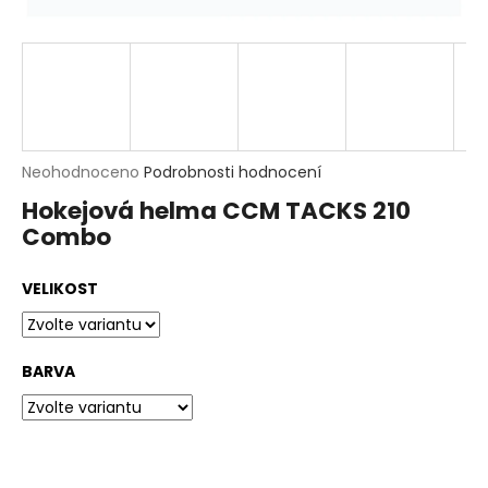
t
?
HLEDAT
D
Průměrné
Neohodnoceno
Podrobnosti hodnocení
o
hodnocení
p
Hokejová helma CCM TACKS 210
produktu
o
Combo
je
r
0,0
u
z
č
VELIKOST
5
u
hvězdiček.
j
e
m
BARVA
e