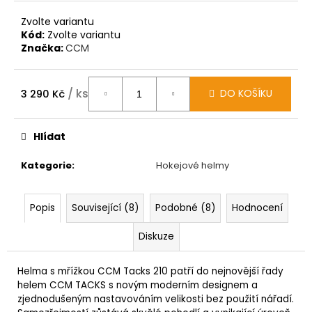
Zvolte variantu
Kód:
Zvolte variantu
Značka:
CCM
/ ks
DO KOŠÍKU
3 290 Kč
Měrná
cena:
Hlídat
Kategorie
:
Hokejové helmy
Popis
Související (8)
Podobné (8)
Hodnocení
Diskuze
Helma s mřížkou CCM Tacks 210 patří do nejnovější řady
helem CCM TACKS s novým moderním designem a
zjednodušeným nastavováním velikosti bez použití nářadí.