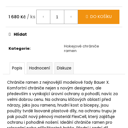
/ ks
DO KOŠÍKU
1 680 Kč
Měrná
cena:
Hlídat
Hokejové chrániče
Kategorie
:
ramen
Popis
Hodnocení
Diskuze
Chrániče ramen z nejnovější modelové řady Bauer X.
Komfortní chrániče nejen s novým designem, ale
především s vynikající úrovní ochrany a pohodlí, navíc za
velmi dobrou cenu. Na ochranu klíčových oblastí před
nárazy, jako jsou ramena, hrudní kost a bicepsy, jsou
použity tvrdé lisované plastové díly, na ochranu trupu je
pak použit nový pěnový materiál FlexCell, který zajišťuje
ochranu i pohodlné nošení. Ideální chrániče ramen pro