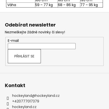
Váha
59 – 77 kg
68 – 86 kg
77 – 95 kg
Z
á
Odebírat newsletter
p
Nezmeškejte žádné novinky či slevy!
a
t
E-mail
í
PŘIHLÁSIT SE
Kontakt
hockeyland
@
hockeyland.cz
+420777017379
hockeyland.cz