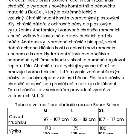
rekreační nebo příležitostné hráče.
Přední i zadní díl
chráničů je vyroben z nového komfortního pěnového
materiálu FlexCell, který je extrémně lehký a
vzdušný.
Chránič hrudní kosti s tvarovanými plastovými
díly, c
hránič páteře z ochranné pěny a s plastovým
vyztužením.
Anatomicky tvarované chrániče ramenních
kloubů, výškově stavitelné dle individuálních potřeb
hráče.
Anatomicky tvarované chrániče bicepsů, v
elmi
dobrá ochrana klíčních kostí a oblastí mezi ramenním
kloubem a krkem.
Hydrofobní síťovinová podšívka
napomáhá rychlému odvodu vlhkosti a pomáhá regulovat
teplotu těla. Chrániče také rychleji vysychají, čímž se
omezuje tvorba bakterií.
Jisté a rychlé zapínání širokými
pásky se suchým zipem v oblasti břicha. Elastické pásky u
chráničů bicepsů jsou provlékací a nelze je dotáhnout.
Tyto chrániče se v seniorském provedení vyrábí ve
velikostech
M, L, XL.
Tabulka velikostí pro chrániče ramen Bauer Senior
M
L
XL
Obvod
97 – 107 cm
102 – 112 cm
107 – 117 cm
hrudníku
170 –
175 –
180 –
Výška
180 cm
185 cm
195 cm