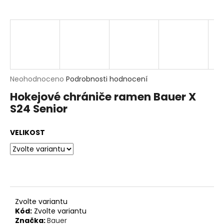
t
?
HLEDAT
D
Průměrné
Neohodnoceno
Podrobnosti hodnocení
o
hodnocení
p
Hokejové chrániče ramen Bauer X
produktu
o
S24 Senior
je
r
0,0
u
z
č
VELIKOST
5
u
hvězdiček.
j
e
m
e
Zvolte variantu
Kód:
Zvolte variantu
Značka:
Bauer