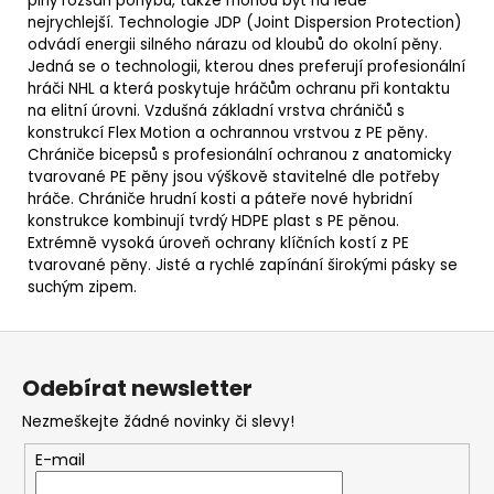
plný rozsah pohybu, takže mohou být na ledě
nejrychlejší.
Technologie JDP (Joint Dispersion Protection)
odvádí energii silného nárazu od kloubů do okolní pěny.
Jedná se o technologii, kterou dnes preferují profesionální
hráči NHL a která poskytuje hráčům ochranu při kontaktu
na elitní úrovni.
Vzdušná základní vrstva chráničů s
konstrukcí Flex Motion a ochrannou vrstvou z PE pěny.
Chrániče bicepsů s profesionální ochranou z anatomicky
tvarované PE pěny jsou výškově stavitelné dle potřeby
hráče. Chrániče hrudní kosti a páteře nové hybridní
konstrukce kombinují tvrdý HDPE plast s PE pěnou.
Extrémně vysoká úroveň ochrany klíčních kostí z PE
tvarované pěny. Jisté a rychlé zapínání širokými pásky se
suchým zipem.
Z
á
Odebírat newsletter
p
Nezmeškejte žádné novinky či slevy!
a
t
E-mail
í