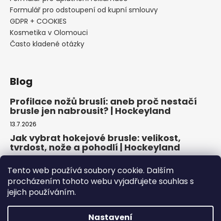
Formulář pro odstoupení od kupní smlouvy
GDPR + COOKIES
Kosmetika v Olomouci
Často kladené otázky
Blog
Profilace nožů bruslí: aneb proč nestačí
brusle jen nabrousit? | Hockeyland
13.7.2026
Jak vybrat hokejové brusle: velikost,
tvrdost, nože a pohodlí | Hockeyland
29.6.2026
Tento web používá soubory cookie. Dalším
Jak vybrat inline brusle: praktický
procházením tohoto webu vyjadřujete souhlas s
průvodce pro pohodlnou a bezpečnou
jejich používáním.
jízdu | Hockeyland
22.6.2026
Nastavení