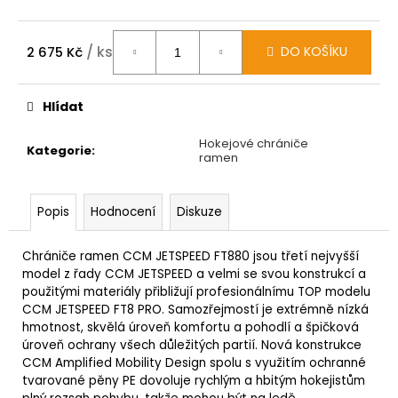
/ ks
DO KOŠÍKU
2 675 Kč
Měrná
cena:
Hlídat
Hokejové chrániče
Kategorie
:
ramen
Popis
Hodnocení
Diskuze
Chrániče ramen CCM JETSPEED FT880 jsou třetí nejvyšší
model z řady CCM JETSPEED a velmi se svou konstrukcí a
použitými materiály přibližují profesionálnímu TOP modelu
CCM JETSPEED FT8 PRO. Samozřejmostí je extrémně nízká
hmotnost, skvělá úroveň komfortu a pohodlí a špičková
úroveň ochrany všech důležitých partií.
Nová konstrukce
CCM Amplified Mobility Design spolu s využitím ochranné
tvarované pěny PE dovoluje rychlým a hbitým hokejistům