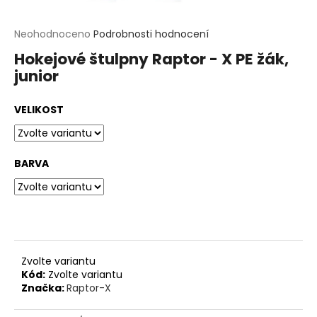
t
?
Průměrné
Neohodnoceno
Podrobnosti hodnocení
hodnocení
Hokejové štulpny Raptor - X PE žák,
produktu
HLEDAT
junior
je
0,0
z
D
VELIKOST
5
o
hvězdiček.
p
o
r
BARVA
u
č
u
j
e
m
e
Zvolte variantu
Kód:
Zvolte variantu
Značka:
Raptor-X