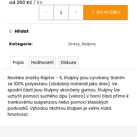
/ ks
od
260 Kč
Měrná
DO KOŠÍKU
cena:
Hlídat
Kategorie
:
Dresy, štulpny
Popis
Hodnocení
Diskuze
Novinka značky Raptor - X, štulpny jsou vyrobeny tkaním
ze 100% polyesteru (obdobný materiál jako dres). Ve
spodní části jsou štulpny ukončeny gumou. Štulpny lze
uchytit pomocí suchého zipu (velcro) v horní části přímo k
trenkovému suspenzoru nebo pomocí klasických
podvazků. Výhodou těchtou štulpen je velmi nízká
hmotnost.
Z