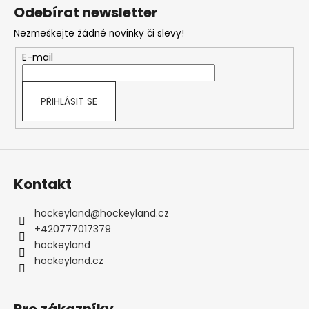
á
Odebírat newsletter
p
Nezmeškejte žádné novinky či slevy!
a
t
E-mail
í
PŘIHLÁSIT SE
Kontakt
hockeyland
@
hockeyland.cz
+420777017379
hockeyland
hockeyland.cz