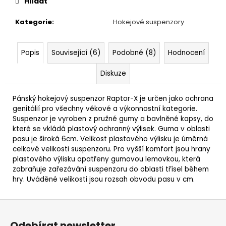
Hlídat
Kategorie
:
Hokejové suspenzory
Popis
Související (6)
Podobné (8)
Hodnocení
Diskuze
Pánský hokejový suspenzor Raptor-X je určen jako ochrana
genitálií pro všechny věkové a výkonnostní kategorie.
Suspenzor je vyroben z pružné gumy a bavlněné kapsy, do
které se vkládá plastový ochranný výlisek. Guma v oblasti
pasu je široká 6cm. Velikost plastového výlisku je úměrná
celkové velikosti suspenzoru. Pro vyšší komfort jsou hrany
plastového výlisku opatřeny gumovou lemovkou, která
zabraňuje zařezávání suspenzoru do oblasti třísel během
hry. Uváděné velikosti jsou rozsah obvodu pasu v cm.
Z
á
Odebírat newsletter