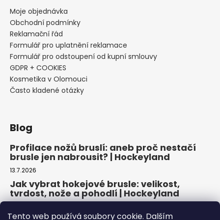
Moje objednávka
Obchodní podmínky
Reklamační řád
Formulář pro uplatnění reklamace
Formulář pro odstoupení od kupní smlouvy
GDPR + COOKIES
Kosmetika v Olomouci
Často kladené otázky
Blog
Profilace nožů bruslí: aneb proč nestačí
brusle jen nabrousit? | Hockeyland
13.7.2026
Jak vybrat hokejové brusle: velikost,
tvrdost, nože a pohodlí | Hockeyland
29.6.2026
Tento web používá soubory cookie. Dalším