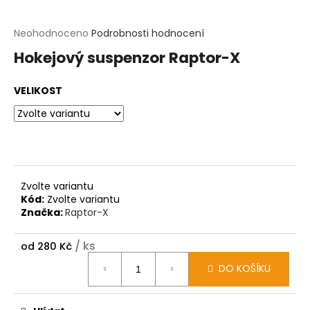
t
?
Průměrné
Neohodnoceno
Podrobnosti hodnocení
hodnocení
Hokejový suspenzor Raptor-X
produktu
HLEDAT
je
0,0
VELIKOST
z
D
5
o
hvězdiček.
p
o
r
u
č
Zvolte variantu
u
Kód:
Zvolte variantu
j
Značka:
Raptor-X
e
m
e
/ ks
od
280 Kč
Měrná
DO KOŠÍKU
cena: