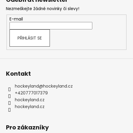
p
Nezmeškejte žádné novinky či slevy!
a
t
E-mail
í
PŘIHLÁSIT SE
Kontakt
hockeyland
@
hockeyland.cz
+420777017379
hockeyland.cz
hockeyland.cz
Pro zákazníky