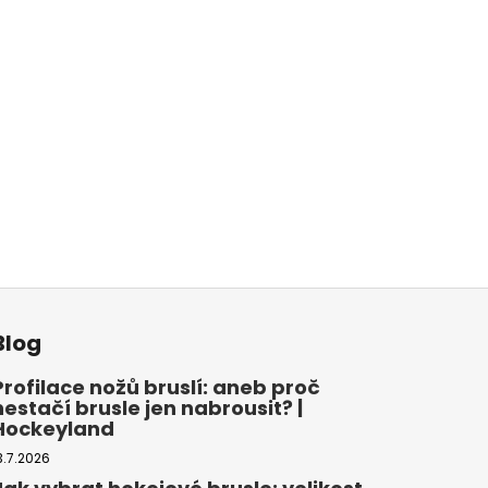
Blog
Profilace nožů bruslí: aneb proč
nestačí brusle jen nabrousit? |
Hockeyland
3.7.2026