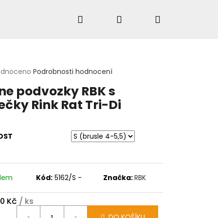
Hledat
Přihlášení
Nákupní
košík
rné
odnoceno
Podrobnosti hodnocení
cení
HLEDAT
ine podvozky RBK s
ktu
ečky Rink Rat Tri-Di
ček.
OST
adem
Kód:
5162/S -
Značka:
RBK
80 Kč
/ ks
ná
DO KOŠÍKU