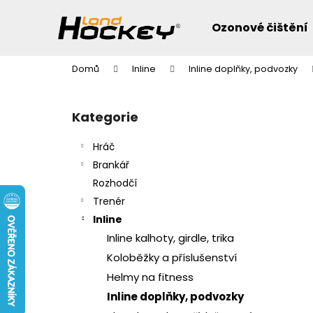
K
Přejít
na
o
Ozonové čištění
obsah
Zpět
Zpět
š
do
do
í
Domů
Inline
Inline doplňky, podvozky
k
obchodu
obchodu
P
o
Přeskočit
Kategorie
s
kategorie
t
Hráč
r
Brankář
a
Rozhodčí
n
Trenér
n
Inline
í
Inline kalhoty, girdle, trika
p
Koloběžky a příslušenství
a
Helmy na fitness
n
Inline doplňky, podvozky
e