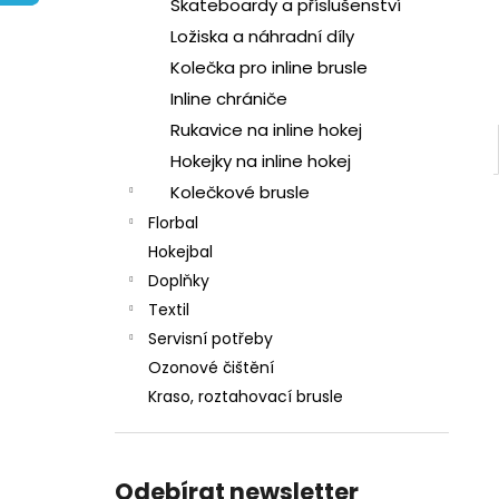
l
Skateboardy a příslušenství
Ložiska a náhradní díly
Kolečka pro inline brusle
Inline chrániče
Rukavice na inline hokej
Hokejky na inline hokej
Kolečkové brusle
Florbal
Hokejbal
Doplňky
Textil
Servisní potřeby
Ozonové čištění
Kraso, roztahovací brusle
Odebírat newsletter