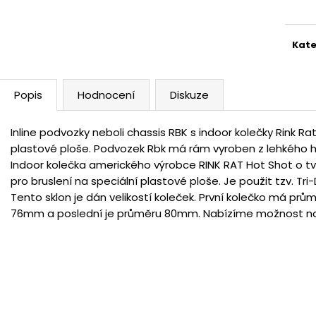
cena
Kate
Popis
Hodnocení
Diskuze
Inline podvozky neboli chassis RBK s indoor kolečky Rink Rat
plastové ploše. Podvozek Rbk má rám vyroben z lehkého hli
Indoor kolečka amerického výrobce RINK RAT Hot Shot o tvr
pro bruslení na speciální plastové ploše. Je použit tzv. Tri
Tento sklon je dán velikostí koleček. První kolečko má pr
76mm a poslední je průměru 80mm. Nabízíme možnost nan