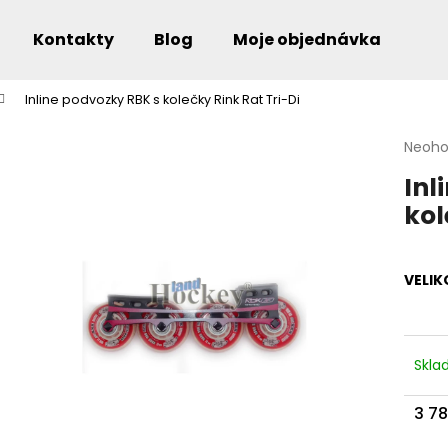
Kontakty
Blog
Moje objednávka
Inline podvozky RBK s kolečky Rink Rat Tri-Di
Co potřebujete najít?
Průmě
Neoh
hodno
Inl
produ
je
kol
0,0
Doporučujeme
z
5
hvězdi
VELIK
Skl
3 7
Měr