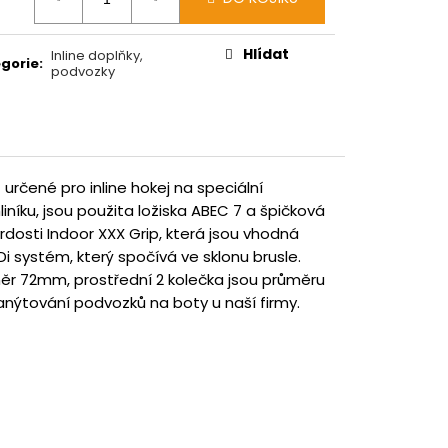
:
Hlídat
Inline doplňky,
gorie
:
podvozky
 určené pro inline hokej na speciální
níku, jsou použita ložiska ABEC 7 a špičková
dosti Indoor XXX Grip, která jsou vhodná
-Di systém, který spočívá ve sklonu brusle.
ůměr 72mm, prostřední 2 kolečka jsou průměru
ýtování podvozků na boty u naší firmy.