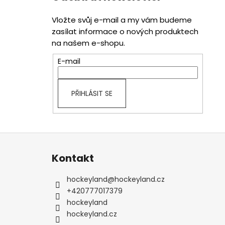
Vložte svůj e-mail a my vám budeme
zasílat informace o nových produktech
na našem e-shopu.
E-mail
PŘIHLÁSIT SE
Z
á
Kontakt
p
a
hockeyland
@
hockeyland.cz
t
+420777017379
í
hockeyland
hockeyland.cz