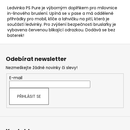
Ledvinka PS Pure je výborným doplňkem pro milovnice
in-linového bruslení. Upíná se v pase a má oddělené
přihrádky pro mobil, klíče a lahvičku na pití, která je
součástí ledvinky. Pro zvýšení bezpečnosti bruslařky je
vybavena červenou blikající odrazkou. Dodává se bez
baterek!
Z
á
Odebírat newsletter
p
Nezmeškejte žádné novinky či slevy!
a
t
E-mail
í
PŘIHLÁSIT SE