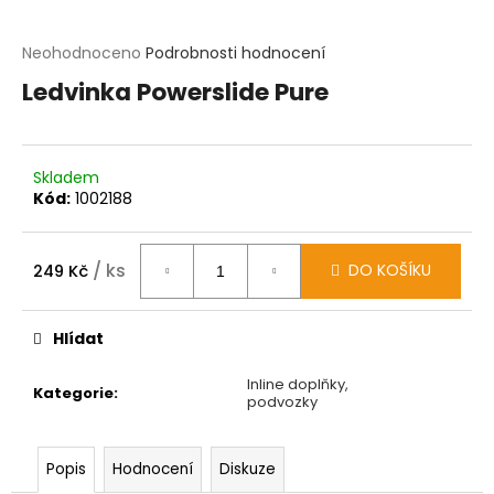
t
?
Průměrné
Neohodnoceno
Podrobnosti hodnocení
hodnocení
Ledvinka Powerslide Pure
produktu
HLEDAT
je
0,0
z
D
Skladem
5
o
Kód:
1002188
hvězdiček.
p
o
r
u
/ ks
DO KOŠÍKU
249 Kč
č
Měrná
u
cena:
j
Hlídat
e
m
Inline doplňky,
e
Kategorie
:
podvozky
Popis
Hodnocení
Diskuze