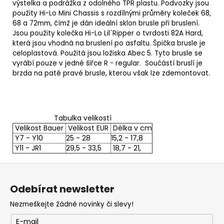
výstelka a podrážka z odolného TPR plastu. Podvozky jsou
použity Hi-Lo Mini Chassis s rozdílnými průměry koleček 68,
68 a 72mm, čímž je dán ideální sklon brusle při bruslení.
Jsou použity kolečka Hi-Lo Lil´Ripper o tvrdosti 82A Hard,
která jsou vhodná na bruslení po asfaltu. Špička brusle je
celoplastová. Použitá jsou ložiska Abec 5. Tyto brusle se
vyrábí pouze v jedné šiřce R - regular. Součástí bruslí je
brzda na patě pravé brusle, kterou však lze zdemontovat.
Tabulka velikostí
Velikost Bauer
Velikost EUR
Délka v cm
Y7 - Y10
25 - 28
15,2 - 17,8
Y11 - JR1
29,5 - 33,5
18,7 - 21,
Z
á
Odebírat newsletter
p
Nezmeškejte žádné novinky či slevy!
a
t
E-mail