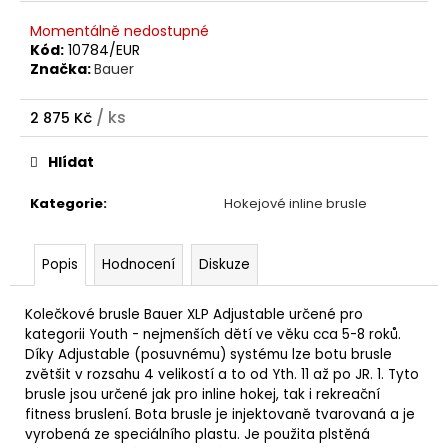
Momentálně nedostupné
Kód:
10784/EUR
Značka:
Bauer
/ ks
2 875 Kč
Měrná
cena:
Hlídat
Kategorie
:
Hokejové inline brusle
Popis
Hodnocení
Diskuze
Kolečkové brusle Bauer XLP Adjustable určené pro
kategorii Youth - nejmenších dětí ve věku cca 5-8 roků.
Díky Adjustable (posuvnému) systému lze botu brusle
zvětšit v rozsahu 4 velikostí a to od Yth. 11 až po JR. 1. Tyto
brusle jsou určené jak pro inline hokej, tak i rekreační
fitness bruslení. Bota brusle je injektovaně tvarovaná a je
vyrobená ze speciálního plastu. Je použita plstěná