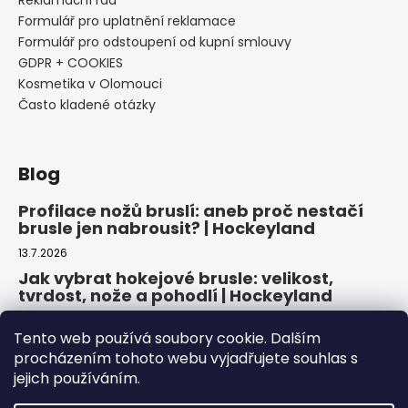
Reklamační řád
Formulář pro uplatnění reklamace
Formulář pro odstoupení od kupní smlouvy
GDPR + COOKIES
Kosmetika v Olomouci
Často kladené otázky
Blog
Profilace nožů bruslí: aneb proč nestačí
brusle jen nabrousit? | Hockeyland
13.7.2026
Jak vybrat hokejové brusle: velikost,
tvrdost, nože a pohodlí | Hockeyland
29.6.2026
Tento web používá soubory cookie. Dalším
Jak vybrat inline brusle: praktický
procházením tohoto webu vyjadřujete souhlas s
průvodce pro pohodlnou a bezpečnou
jejich používáním.
jízdu | Hockeyland
22.6.2026