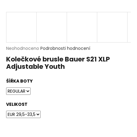
t
?
HLEDAT
D
Průměrné
Neohodnoceno
Podrobnosti hodnocení
o
hodnocení
p
Kolečkové brusle Bauer S21 XLP
produktu
o
Adjustable Youth
je
r
0,0
u
z
č
ŠÍŘKA BOTY
5
u
hvězdiček.
j
e
m
VELIKOST
e